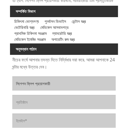
হট ট্যাগ: লিগেশন ক্লিপ প্রয়োগকারী কারখানা, সরবরাহকারী এবং প্রস্তুতকারক
সম্পর্কিত বিভাগ
চিকিৎসা ভোগ্যপণ্য
পুনর্বাসন ডিভাইস
ডেন্টাল যন্ত্র
ভেটেরিনারি যন্ত্র
মেডিকেল আসবাবপত্র
প্রাথমিক চিকিৎসা সরঞ্জাম
ল্যাবরেটরি যন্ত্র
মেডিকেল ইমেজিং সরঞ্জাম
অপারেটিং রুম যন্ত্র
অনুসন্ধান পাঠান
নীচের ফর্মে আপনার তদন্ত দিতে নির্দ্বিধায় দয়া করে. আমরা আপনাকে 24
ঘন্টার মধ্যে উত্তর দেব।