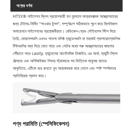
পণ্যের বর্ণনা
HTSY® লাইগেশন ক্লিপ প্রয়োগকারী হল ন্যূনতম আক্রমণাত্মক অস্ত্রোপচারের
জন্য টেইলর-নির্মিত "পাওয়ার টুলস", সম্পূর্ণরূপে সঠিকভাবে পূরণ করে ক্লিনিকাল
অপারেশনে লাইগেশনের প্রয়োজনীয়তা। মেডিকেল-গ্রেড স্টেইনলেস স্টিল দিয়ে
তৈরি, ফোরসেপগুলি এখনও পাতলা বলিষ্ঠ হ্যান্ডেলগুলি যা সহজেই ল্যাপারোস্কোপিক
টিউবগুলির মধ্য দিয়ে যেতে পারে এবং পেটের মধ্যে সরু অস্ত্রোপচারের জায়গায়
পৌঁছাতে পারে cavity. হ্যান্ডেলের আর্গোনমিক ডিজাইন, এর আর্ক, অ্যান্টি-স্লিপ
টেক্সচার এবং অপ্টিমাইজড লিভার স্ট্রাকচার সহ ভিত্তিক মানুষের হাতের
আকৃতিতে, এটিকে ধরে রাখতে খুব আরামদায়ক করে তোলে এবং স্পষ্ট স্পর্শকাতর
প্রতিক্রিয়া প্রদান করে।
পণ্য পরামিতি (স্পেসিফিকেশন)