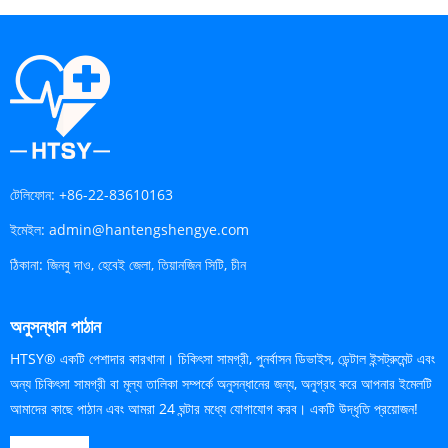
টেলিফোন:
+86-22-83610163
ইমেইল:
admin@hantengshengye.com
ঠিকানা:
জিনবু দাও, হেবেই জেলা, তিয়ানজিন সিটি, চীন
অনুসন্ধান পাঠান
HTSY® একটি পেশাদার কারখানা। চিকিৎসা সামগ্রী, পুনর্বাসন ডিভাইস, ডেন্টাল ইন্সট্রুমেন্ট এবং
অন্য চিকিৎসা সামগ্রী বা মূল্য তালিকা সম্পর্কে অনুসন্ধানের জন্য, অনুগ্রহ করে আপনার ইমেলটি
আমাদের কাছে পাঠান এবং আমরা 24 ঘন্টার মধ্যে যোগাযোগ করব। একটি উদ্ধৃতি প্রয়োজন!