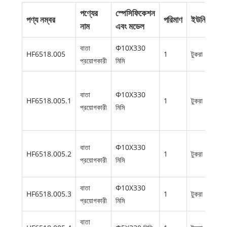
পণ্যের
স্পেসিফিকেশন
পণ্য নম্বর
পরিমাণ
ইউনিট
অত
নাম
এবং মডেল
বাতা
Φ10X330
শোষ
HF6518.005
1
টুকরা
প্রয়োগকারী
মিমি
ক্ল
জনস
বাতা
Φ10X330
জন
HF6518.005.1
1
টুকরা
প্রয়োগকারী
মিমি
শোষ
ক্ল
বড়
বাতা
Φ10X330
HF6518.005.2
1
টুকরা
(সো
প্রয়োগকারী
মিমি
হলুদ
বাতা
Φ10X330
মাঝ
HF6518.005.3
1
টুকরা
প্রয়োগকারী
মিমি
(বেগ
বাতা