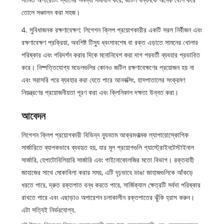
তোলে সঞ্চালন করা সহজ।
4. সুবিধাজনক রক্ষণাবেক্ষণ: লিগেশন ক্লিপ প্রয়োগকারীর একটি সরল নির্বীজন এবং
রক্ষণাবেক্ষণ প্রক্রিয়া, অবশিষ্ট টিস্যু ধ্বংসাবশেষ বা রক্ত এড়াতে সামনের খোলার
পরিষ্কার এবং পরিদর্শন করার দিকে মনোনিবেশ করা দাগ পরবর্তী ব্যবহার প্রভাবিত
করে। নিষ্পত্তিযোগ্য মডেলগুলির কোনও জটিল রক্ষণাবেক্ষণের প্রয়োজন হয় না
এবং সরাসরি পরে ব্যবহার করা যেতে পারে আনবক্সিং, হাসপাতালের সংক্রমণ
নিয়ন্ত্রণের প্রয়োজনীয়তা পূরণ করা এবং ক্লিনিকাল দক্ষতা উন্নত করা।
আবেদন
লিগেশন ক্লিপ প্রয়োগকারী বিভিন্ন ন্যূনতম আক্রমণাত্মক ল্যাপারোস্কোপিক
সার্জারিতে ব্যাপকভাবে ব্যবহৃত হয়, যার মূল প্রয়োগগুলি গ্যাস্ট্রোইনটেস্টাইনাল
সার্জারি, হেপাটোবিলিয়ারি সার্জারি এবং গাইনোকোলজির মতো বিভাগ। রক্তবাহী
জাহাজের সাথে মোকাবিলা করার সময়, এটি দৃঢ়ভাবে ভাঙা জাহাজগুলিকে আঁকড়ে
ধরতে পারে, দ্রুত রক্তপাত বন্ধ করতে পারে, সার্জিক্যাল ক্ষেত্রটি সর্বদা পরিষ্কার
রাখতে পারে এবং এছাড়াও অপারেশন চলাকালীন রক্তপাতের ঝুঁকি হ্রাস করুন।
এটা সত্যিই নির্ভরযোগ্য.