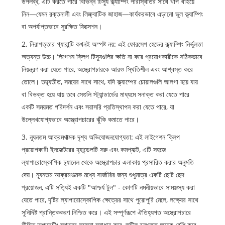
উপলব্ধ, এটি করতে পারে বিভিন্ন টিস্যু ক্ল্যাম্পিং পরিস্থিতির সাথে খাপ খাইয়ে
নিন—যেমন রক্তনালী এবং লিম্ফ্যাটিক জাহাজ—কার্যকরভাবে এড়ানো ভুল ক্ল্যাম্পিং
বা অপর্যাপ্তভাবে সুরক্ষিত ফিক্সেশন।
2. নিরাপত্তার গ্যারান্টি কখনই অস্পষ্ট নয়: এই ফোরসেপ হেডের ক্ল্যাম্পিং নির্ভুলতা
অত্যন্ত উচ্চ। লিগেশন ক্লিপ টিস্যুগুলির ক্ষতি না করে প্রয়োগকারীকে সঠিকভাবে
নিয়ন্ত্রণ করা যেতে পারে, অস্ত্রোপচারকে আরও স্থিতিশীল এবং আশ্বস্ত করে
তোলে। তদ্ব্যতীত, সময়ের সাথে সাথে, যদি ক্ল্যাম্পের চোয়ালগুলি আলগা হয়ে যায়
বা বিভক্ত হয়ে যায় তবে সেগুলি স্ট্যান্ডার্ডের মাধ্যমে সনাক্ত করা যেতে পারে
একটি সময়মত পরিদর্শন এবং সরাসরি প্রতিস্থাপন করা যেতে পারে, যা
উল্লেখযোগ্যভাবে অস্ত্রোপচারের ঝুঁকি কমাতে পারে।
3. ন্যূনতম আক্রমণাত্মক দৃশ্য অভিযোজনযোগ্যতা: এই লাইগেশন ক্লিপ
প্রয়োগকারী ইনজেক্টরের হ্যান্ডেলটি সরু এবং কমপ্যাক্ট, এটি সহজে
ল্যাপারোস্কোপিক চ্যানেল থেকে অস্ত্রোপচার এলাকায় প্রসারিত করার অনুমতি
দেয়। ন্যূনতম আক্রমণাত্মক মধ্যে সার্জারির জন্য শুধুমাত্র একটি ছোট ছেদ
প্রয়োজন, এটি সত্যিই একটি "আশ্চর্য টুল" - কোণটি নমনীয়ভাবে সামঞ্জস্য করা
যেতে পারে, দৃষ্টির ল্যাপারোস্কোপিক ক্ষেত্রের সাথে পুরোপুরি মেলে, লক্ষ্যের সাথে
সুনির্দিষ্ট প্রান্তিককরণ নিশ্চিত করে। এই সম্পূর্ণরূপে ঐতিহ্যগত অস্ত্রোপচারে
সীমিত অপারেটিং স্থানের সমস্যা সমাধান করে, জটিল বন্ধনকে অনেক বেশি করে