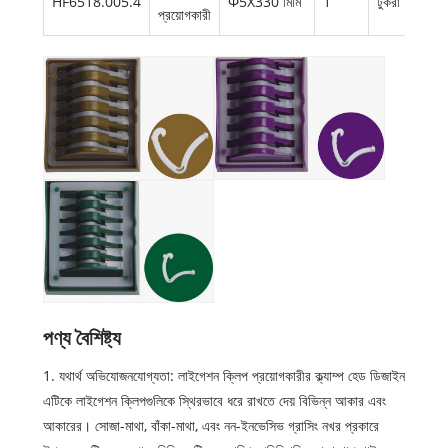
HF6518.005.4
Φ5X330 মিমি
1
টুকরা
বড়
প্রয়োগকারী
পণ্য বৈশিষ্ট্য
1. যথার্থ অভিযোজনযোগ্যতা: লাইগেশন ক্লিপ প্রয়োগকারীর ক্ল্যাম্প হেড ডিজাইন
এটিকে লাইগেশন ক্লিপগুলিকে স্থিরভাবে ধরে রাখতে দেয় বিভিন্ন আকার এবং
আকারের। সোজা-মাথা, বাঁকা-মাথা, এবং নন-ইনভেসিভ গ্রাসিং নখর প্রকারে