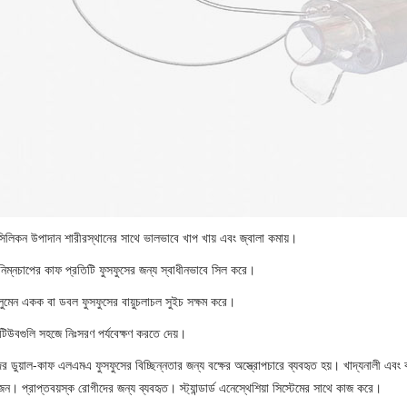
িলিকন উপাদান শারীরস্থানের সাথে ভালভাবে খাপ খায় এবং জ্বালা কমায়।
 নিম্নচাপের কাফ প্রতিটি ফুসফুসের জন্য স্বাধীনভাবে সিল করে।
লুমেন একক বা ডবল ফুসফুসের বায়ুচলাচল সুইচ সক্ষম করে।
 টিউবগুলি সহজে নিঃসরণ পর্যবেক্ষণ করতে দেয়।
 ডুয়াল-কাফ এলএমএ ফুসফুসের বিচ্ছিন্নতার জন্য বক্ষের অস্ত্রোপচারে ব্যবহৃত হয়। খাদ্যনালী এবং কা
জন। প্রাপ্তবয়স্ক রোগীদের জন্য ব্যবহৃত। স্ট্যান্ডার্ড এনেস্থেশিয়া সিস্টেমের সাথে কাজ করে।