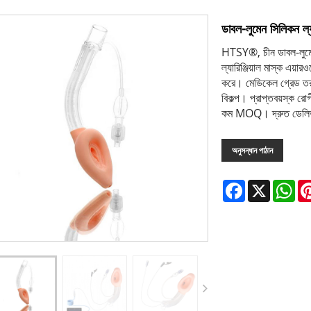
ডাবল-লুমেন সিলিকন ল্যা
HTSY®, চীন ডাবল-লুমেন স
ল্যারিঞ্জিয়াল মাস্ক এয়ার
করে। মেডিকেল গ্রেড তর
বিকল্প। প্রাপ্তবয়স্ক 
কম MOQ। দ্রুত ডেলিভা
অনুসন্ধান পাঠান
Facebook
X
Wh