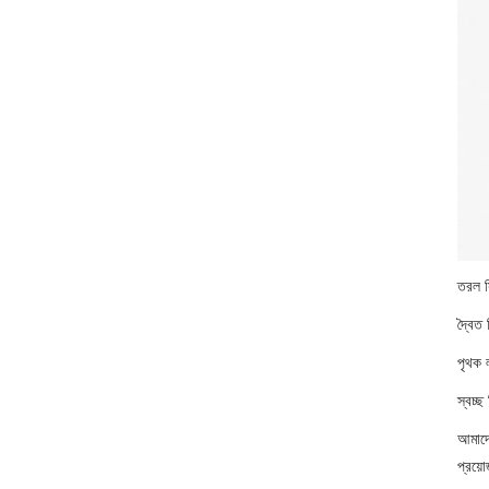
তরল স
দ্বৈত
পৃথক 
স্বচ্ছ
আমাদের
প্রয়ো