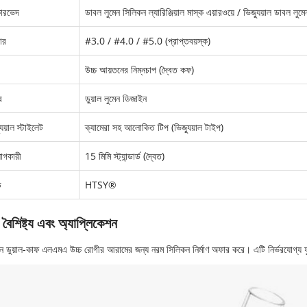
কারভেদ
ডাবল লুমেন সিলিকন ল্যারিঞ্জিয়াল মাস্ক এয়ারওয়ে / ভিজ্যুয়াল ডাবল লুমেন 
ার
#3.0 / #4.0 / #5.0 (প্রাপ্তবয়স্ক)
উচ্চ আয়তনের নিম্নচাপ (দ্বৈত কফ)
ব
ডুয়াল লুমেন ডিজাইন
যুয়াল স্টাইলেট
ক্যামেরা সহ আলোকিত টিপ (ভিজ্যুয়াল টাইপ)
োগকারী
15 মিমি স্ট্যান্ডার্ড (দ্বৈত)
ড
HTSY®
 বৈশিষ্ট্য এবং অ্যাপ্লিকেশন
ন ডুয়াল-কাফ এলএমএ উচ্চ রোগীর আরামের জন্য নরম সিলিকন নির্মাণ অফার করে। এটি নির্ভরযোগ্য ফু