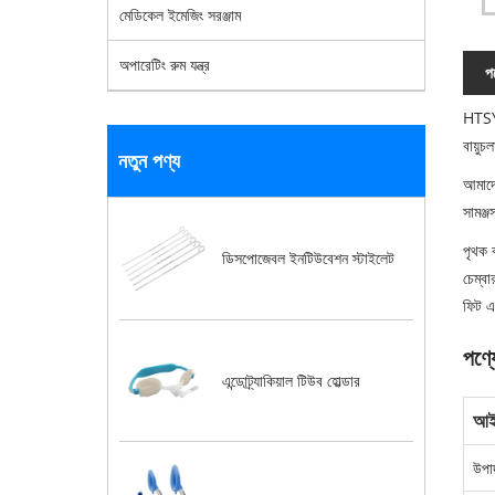
মেডিকেল ইমেজিং সরঞ্জাম
অপারেটিং রুম যন্ত্র
পণ
HTSY®
বায়ুচ
নতুন পণ্য
আমাদে
সামঞ্জ
পৃথক 
ডিসপোজেবল ইনটিউবেশন স্টাইলেট
চেম্বা
ফিট এন
পণ্য
এন্ডোট্র্যাকিয়াল টিউব হোল্ডার
আই
উপা