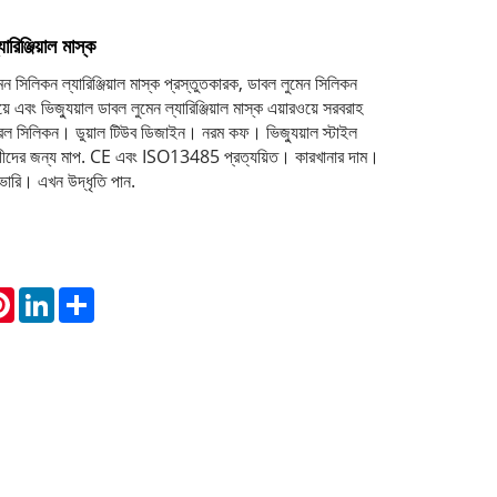
রিঞ্জিয়াল মাস্ক
িলিকন ল্যারিঞ্জিয়াল মাস্ক প্রস্তুতকারক, ডাবল লুমেন সিলিকন
ওয়ে এবং ভিজ্যুয়াল ডাবল লুমেন ল্যারিঞ্জিয়াল মাস্ক এয়ারওয়ে সরবরাহ
ল সিলিকন। ডুয়াল টিউব ডিজাইন। নরম কফ। ভিজ্যুয়াল স্টাইল
রোগীদের জন্য মাপ. CE এবং ISO13485 প্রত্যয়িত। কারখানার দাম।
রি। এখন উদ্ধৃতি পান.
atsApp
Pinterest
LinkedIn
Share