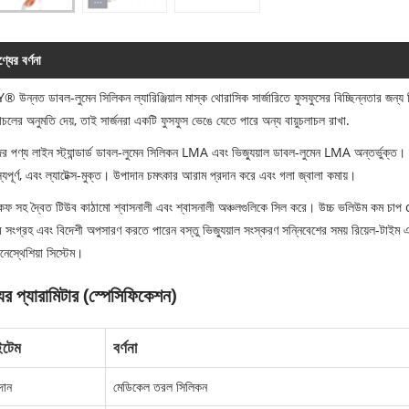
্যের বর্ণনা
 উন্নত ডাবল-লুমেন সিলিকন ল্যারিঞ্জিয়াল মাস্ক থোরাসিক সার্জারিতে ফুসফুসের বিচ্ছিন্নতার জন্য 
লাচলের অনুমতি দেয়, তাই সার্জনরা একটি ফুসফুস ভেঙে যেতে পারে অন্য বায়ুচলাচল রাখা.
র পণ্য লাইন স্ট্যান্ডার্ড ডাবল-লুমেন সিলিকন LMA এবং ভিজ্যুয়াল ডাবল-লুমেন LMA অন্তর্ভুক্
স্যপূর্ণ, এবং ল্যাটেক্স-মুক্ত। উপাদান চমৎকার আরাম প্রদান করে এবং গলা জ্বালা কমায়।
কফ সহ দ্বৈত টিউব কাঠামো শ্বাসনালী এবং শ্বাসনালী অঞ্চলগুলিকে সিল করে। উচ্চ ভলিউম কম চাপ cuf
র সংগ্রহ এবং বিদেশী অপসারণ করতে পারেন বস্তু ভিজ্যুয়াল সংস্করণ সন্নিবেশের সময় রিয়েল-টাইম এ
েস্থেশিয়া সিস্টেম।
ের প্যারামিটার (স্পেসিফিকেশন)
টেম
বর্ণনা
দান
মেডিকেল তরল সিলিকন