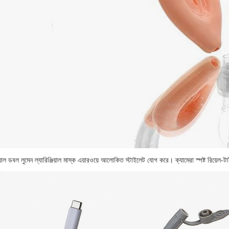
য়াল ডবল লুমেন ল্যারিঞ্জিয়াল মাস্ক এয়ারওয়ে আলোকিত স্টাইলেট যোগ করে। ক্যামেরা স্পষ্ট রিয়েল