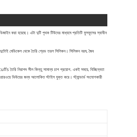
ডিজাইন করা হয়েছে। এটা দুটি পৃথক টিউবের মাধ্যমে প্রতিটি ফুসফুসের স্বাধীন
ত। দুটোই মেডিকেল থেকে তৈরি গ্রেড তরল সিলিকন। সিলিকন নরম, জৈব
fs তৈরি নিরাপদ সীল কিন্তু সামান্য চাপ প্রয়োগ. একই সময়ে, বিচ্ছিন্নতা
য়ারওয়ে ভিউয়ের জন্য আলোকিত স্টাইল যুক্ত করে। স্ট্যান্ডার্ড সংযোগকারী