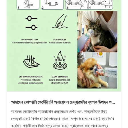
আমাদের কোম্পানি ভেটেরিনারি অ্যারোসল চেম্বারগুলির ব্যাপক উত্পাদন শুরু
করেছে এবং আমরা দেশীয় এবং বিদেশী উভয় বাজার থেকে ক্রমাগত অর্ডার
আমাদের ভেটেরিনারি অ্যারোসোল চেম্বারগুলি দেশীয় এবং আন্তর্জাতিক উভয়
পাচ্ছি।
ক্ষেত্রেই একটি বিশাল চাহিদা পেয়েছে। আমরা সম্প্রতি চালানের একটি ব্যাচ তৈরি
করেছি। পণ্যটি তার নির্ভরযোগ্য মানের কারণে গ্রাহকদের কাছ থেকে অসংখ্য