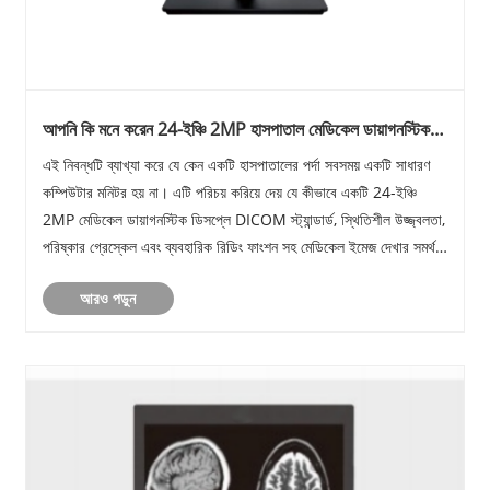
আপনি কি মনে করেন 24-ইঞ্চি 2MP হাসপাতাল মেডিকেল ডায়াগনস্টিক
ডিসপ্লেগুলি কেবল নিয়মিত বাণিজ্যিক কম্পিউটার মনিটর?
এই নিবন্ধটি ব্যাখ্যা করে যে কেন একটি হাসপাতালের পর্দা সবসময় একটি সাধারণ
কম্পিউটার মনিটর হয় না। এটি পরিচয় করিয়ে দেয় যে কীভাবে একটি 24-ইঞ্চি
2MP মেডিকেল ডায়াগনস্টিক ডিসপ্লে DICOM স্ট্যান্ডার্ড, স্থিতিশীল উজ্জ্বলতা,
পরিষ্কার গ্রেস্কেল এবং ব্যবহারিক রিডিং ফাংশন সহ মেডিকেল ইমেজ দেখার সমর্থন
করে।
আরও পড়ুন