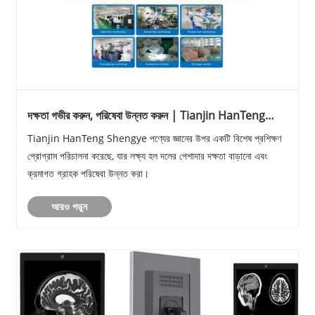
দক্ষতা গভীর করুন, পরিষেবা উন্নত করুন | Tianjin HanTeng
Shengye Technology Co., Ltd. তার মূল ব্যবসায়িক দলের জন্য
Tianjin HanTeng Shengye পণ্যের জ্ঞানের উপর একটি বিশেষ প্রশিক্ষণ
পণ্য জ্ঞানের উপর একটি বিশেষ ক্ষমতায়ন প্রশিক্ষণের আয়োজন করে।
প্রোগ্রাম পরিচালনা করেছে, যার লক্ষ্য হল দলের পেশাদার দক্ষতা বাড়ানো এবং
ক্রমাগত গ্রাহক পরিষেবা উন্নত করা।
আরও পড়ুন