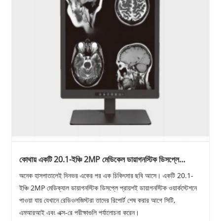
কোথায় একটি 20.1-ইঞ্চি 2MP মেডিকেল ডায়াগনস্টিক ডিসপ্লে
সাধারণত ব্যবহৃত হয়?
অনেক হাসপাতালেই দিনভর একের পর এক চিকিৎসার ছবি আসে। একটি 20.1-
ইঞ্চি 2MP মেডিক্যাল ডায়াগনস্টিক ডিসপ্লে প্রায়শই ডায়াগনস্টিক ওয়ার্কস্টেশনে
পাওয়া যায় যেখানে রেডিওলজিস্টরা তাদের রিপোর্ট শেষ করার আগে সিটি,
এমআরআই এবং এক্স-রে পরীক্ষাগুলি পর্যালোচনা করেন।