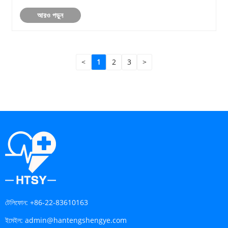
আরও পড়ুন
<
1
2
3
>
টেলিফোন:
+86-22-83610163
ইমেইল:
admin@hantengshengye.com