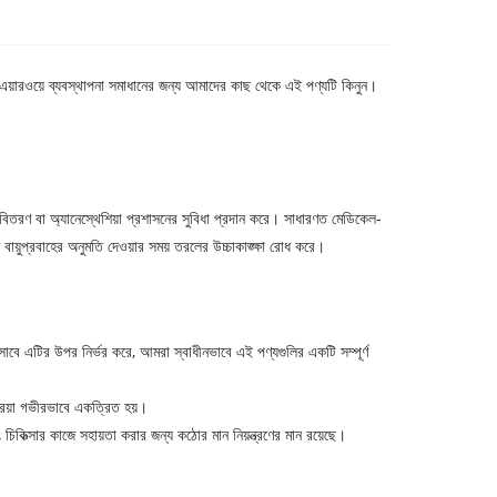
 এয়ারওয়ে ব্যবস্থাপনা সমাধানের জন্য আমাদের কাছ থেকে এই পণ্যটি কিনুন।
ন বিতরণ বা অ্যানেস্থেশিয়া প্রশাসনের সুবিধা প্রদান করে। সাধারণত মেডিকেল-
বায়ুপ্রবাহের অনুমতি দেওয়ার সময় তরলের উচ্চাকাঙ্ক্ষা রোধ করে।
াবে এটির উপর নির্ভর করে, আমরা স্বাধীনভাবে এই পণ্যগুলির একটি সম্পূর্ণ
রিয়া গভীরভাবে একত্রিত হয়।
বং চিকিত্সার কাজে সহায়তা করার জন্য কঠোর মান নিয়ন্ত্রণের মান রয়েছে।