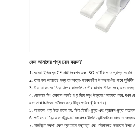
কেন আমাদের পণ্য চয়ন করুন?
1. আমরা ইতিমধ্যে CE সার্টিফিকেশন এবং ISO সার্টিফিকেশন প্রাপ্ত করেছি।
2. তারা কম আঘাতের জন্য তাপমাত্রা-সংবেদনশীল উপকরণগুলির সাথে সুনির্দিষ্ট
3. উচ্চ-আয়তনের নিম্ন-চাপের কাফগুলি রোগীর আরাম নিশ্চিত করে, এবং স্বচ্ছ 
4. বেভেলড টিপ ভোকাল কর্ডের মধ্য দিয়ে মসৃণ উত্তরণে সহায়তা করে, যখন রে
এবং তারা চিকিৎসা কর্মীদের জন্য টিস্যু ক্ষতির ঝুঁকি কমায়।
5. আমাদের পণ্য উচ্চ মানের হয়. ডিইএইচপি-মুক্ত এবং ল্যাটেক্স-মুক্ত বায়োকম্প
6. গভীরতার চিহ্ন এবং স্ট্যান্ডার্ড সংযোগকারীগুলি ভেন্টিলেটরের সাথে সামঞ্জস্যতা
7. সামগ্রিক নকশা একক-ব্যবহারের বন্ধ্যাত্ব এবং পরিচালনার সহজতার উপর জোর