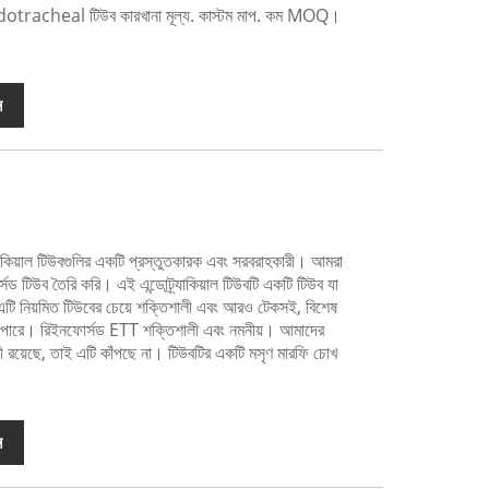
otracheal টিউব কারখানা মূল্য. কাস্টম মাপ. কম MOQ।
ন
িয়াল টিউবগুলির একটি প্রস্তুতকারক এবং সরবরাহকারী। আমরা
্সড টিউব তৈরি করি। এই এন্ডোট্র্যাকিয়াল টিউবটি একটি টিউব যা
 এটি নিয়মিত টিউবের চেয়ে শক্তিশালী এবং আরও টেকসই, বিশেষ
ে পারে। রিইনফোর্সড ETT শক্তিশালী এবং নমনীয়। আমাদের
লী রয়েছে, তাই এটি কাঁপছে না। টিউবটির একটি মসৃণ মারফি চোখ
ন