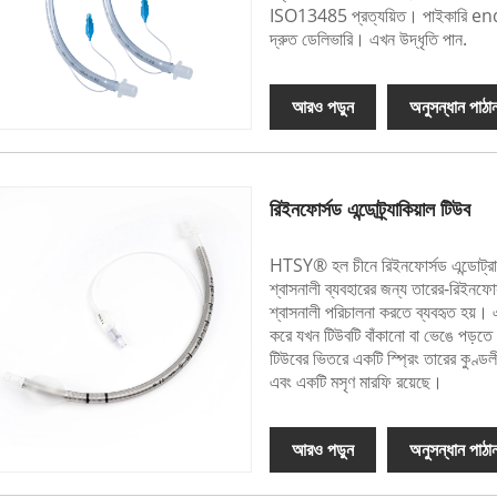
ISO13485 প্রত্যয়িত। পাইকারি end
দ্রুত ডেলিভারি। এখন উদ্ধৃতি পান.
আরও পড়ুন
অনুসন্ধান পাঠা
রিইনফোর্সড এন্ডোট্র্যাকিয়াল টিউব
HTSY® হল চীনে রিইনফোর্সড এন্ডোট্রাক
শ্বাসনালী ব্যবহারের জন্য তারের-রিইনফোর
শ্বাসনালী পরিচালনা করতে ব্যবহৃত হয়।
করে যখন টিউবটি বাঁকানো বা ভেঙে পড়ত
টিউবের ভিতরে একটি স্প্রিং তারের কুণ্ড
এবং একটি মসৃণ মারফি রয়েছে।
আরও পড়ুন
অনুসন্ধান পাঠা