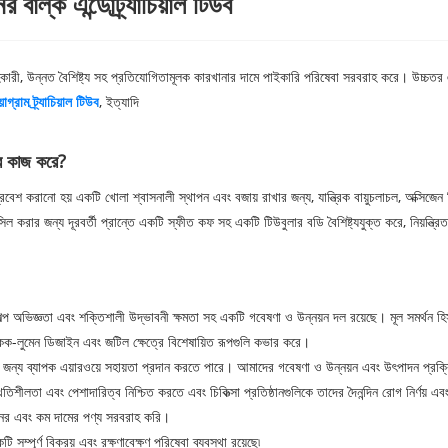
বাল্ক এন্ডোট্র্যাচিয়াল টিউব
কারী, উন্নত বৈশিষ্ট্য সহ প্রতিযোগিতামূলক কারখানার দামে পাইকারি পরিষেবা সরবরাহ করে। উচ্চতর
়োগ্রাম ট্র্যাচিয়াল টিউব
, ইত্যাদি
াবে কাজ করে?
্রবেশ করানো হয় একটি খোলা শ্বাসনালী স্থাপন এবং বজায় রাখার জন্য, যান্ত্রিক বায়ুচলাচল, অক্সিজে
রার জন্য দূরবর্তী প্রান্তে একটি স্ফীত কফ সহ একটি টিউবুলার বডি বৈশিষ্ট্যযুক্ত করে, নিয়ন্ত্রিত 
 অভিজ্ঞতা এবং শক্তিশালী উদ্ভাবনী ক্ষমতা সহ একটি গবেষণা ও উন্নয়ন দল রয়েছে। মূল সমর্থন হিস
 একক-লুমেন ডিজাইন এবং জটিল ক্ষেত্রে বিশেষায়িত রূপগুলি কভার করে।
ের জন্য ব্যাপক এয়ারওয়ে সহায়তা প্রদান করতে পারে। আমাদের গবেষণা ও উন্নয়ন এবং উৎপাদন প্রক্
্থিতিশীলতা এবং পেশাদারিত্ব নিশ্চিত করতে এবং চিকিত্সা প্রতিষ্ঠানগুলিকে তাদের দৈনন্দিন রোগ নির্ণয় এ
ানের এবং কম দামের পণ্য সরবরাহ করি।
পূর্ণ বিক্রয় এবং রক্ষণাবেক্ষণ পরিষেবা ব্যবস্থা রয়েছে৷