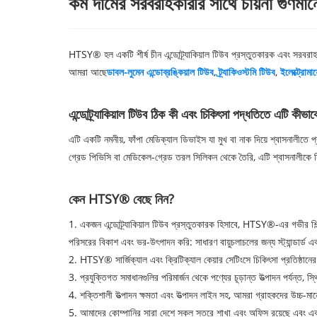
কম দামের সরবরাহকারীর সাথে চায়না গুণমানের 
HTSY® হল একটি শীর্ষ চীন এন্ডোট্র্যাকিয়াল টিউব প্রস্তুতকারক এবং সরবরাহ
আমরা আছে
ডাবল-লুমেন এন্ডোব্রঙ্কিয়াল টিউব
,
ট্র্যাকিওস্টমি টিউব
,
ইলেক্ট্রোমায
এন্ডোট্র্যাকিয়াল টিউব ঠিক কী এবং চিকিৎসা পদ্ধতিতে এটি কীভ
এটি একটি নমনীয়, ফাঁপা মেডিক্যাল ডিভাইস যা মুখ বা নাক দিয়ে শ্বাসনালীতে প
গ্রেড পিভিসি বা মেডিকেল-গ্রেড তরল সিলিকন থেকে তৈরি, এটি শ্বাসনালীকে সিল ক
কেন HTSY® বেছে নিন?
1. একজন এন্ডোট্র্যাকিয়াল টিউব প্রস্তুতকারক হিসাবে, HTSY®-এর গভীর শিল্প
পরিসরের বিকাশ এবং ভর-উৎপাদন করি: সাধারণ বায়ুচলাচলের জন্য স্ট্যান্ডার্ড
2. HTSY® সার্জিক্যাল এবং ক্রিটিক্যাল কেয়ার সেটিংসে চিকিৎসা প্রতিষ্ঠান
3. প্রযুক্তিগত সমাধানগুলির পরিমার্জন থেকে পণ্যের চূড়ান্ত উত্পাদন পর্যন্ত, স
4. শক্তিশালী উত্পাদন ক্ষমতা এবং উত্পাদন লাইন সহ, আমরা গ্রাহকদের উচ্চ-ম
5. আমাদের কোম্পানির সারা দেশে সকল স্তরে শাখা এবং অফিস রয়েছে এবং একটি সম্