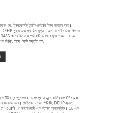
 এবং রিইনফোর্সড ট্র্যাকিওস্টোমি টিউব সরবরাহ করে।
 DEHP-মুক্ত এবং ল্যাটেক্স-মুক্ত। এক্স-রে লাইন এবং সাকশন
 প্রত্যয়িত এবং পাইকারি কারখানা মূল্য প্রদান. বাল্ক
বং শিপিং. আজ একটি উদ্ধৃতি পান.
ন
ল টিউব প্রস্তুতকারক, ডাবল লুমেন এন্ডোব্রঙ্কিয়াল টিউব এবং
াল টিউব সরবরাহ করে। মেডিকেল গ্রেড পিভিসি, DEHP-মুক্ত,
 চাপ cuffs. Y সংযোগকারী এবং স্টাইল অন্তর্ভুক্ত। CE এবং