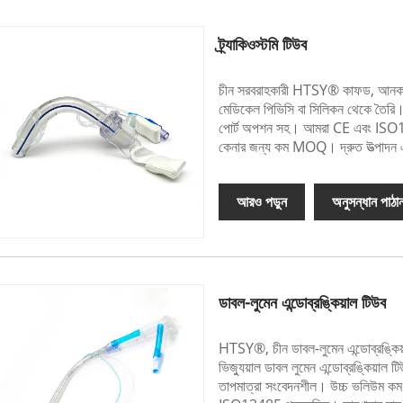
ট্র্যাকিওস্টমি টিউব
চীন সরবরাহকারী HTSY® কাফড, আনকাফড
মেডিকেল পিভিসি বা সিলিকন থেকে তৈরি।
পোর্ট অপশন সহ। আমরা CE এবং ISO13485
কেনার জন্য কম MOQ। দ্রুত উত্পাদন এ
আরও পড়ুন
অনুসন্ধান পাঠা
ডাবল-লুমেন এন্ডোব্রঙ্কিয়াল টিউব
HTSY®, চীন ডাবল-লুমেন এন্ডোব্রঙ্কিয়া
ভিজ্যুয়াল ডাবল লুমেন এন্ডোব্রঙ্কিয়
তাপমাত্রা সংবেদনশীল। উচ্চ ভলিউম কম