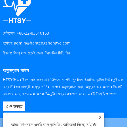
টেলিফোন:
+86-22-83610163
ইমেইল:
admin@hantengshengye.com
ঠিকানা:
জিনবু দাও, হেবেই জেলা, তিয়ানজিন সিটি, চীন
অনুসন্ধান পাঠান
HTSY® একটি পেশাদার কারখানা। চিকিৎসা সামগ্রী, পুনর্বাসন ডিভাইস, ডেন্টাল ইন্সট্রুমেন্ট এবং
অন্য চিকিৎসা সামগ্রী বা মূল্য তালিকা সম্পর্কে অনুসন্ধানের জন্য, অনুগ্রহ করে আপনার ইমেলটি
আমাদের কাছে পাঠান এবং আমরা 24 ঘন্টার মধ্যে যোগাযোগ করব। একটি উদ্ধৃতি প্রয়োজন!
এখন তদন্ত
X
আমরা আপনাকে একটি ভাল ব্রাউজিং অভিজ্ঞতা দিতে, সাইটের