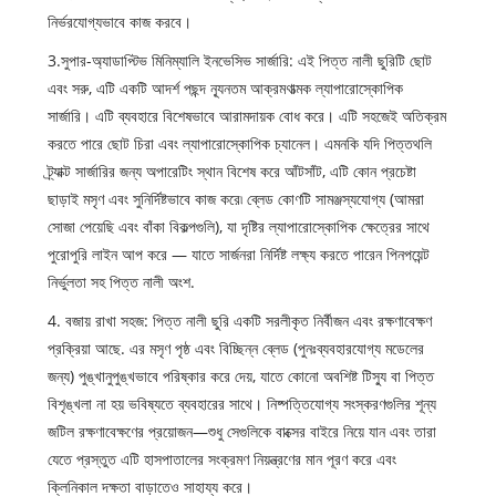
নির্ভরযোগ্যভাবে কাজ করবে।
3.সুপার-অ্যাডাপ্টিভ মিনিম্যালি ইনভেসিভ সার্জারি: এই পিত্ত নালী ছুরিটি ছোট
এবং সরু, এটি একটি আদর্শ পছন্দ ন্যূনতম আক্রমণাত্মক ল্যাপারোস্কোপিক
সার্জারি। এটি ব্যবহারে বিশেষভাবে আরামদায়ক বোধ করে। এটি সহজেই অতিক্রম
করতে পারে ছোট চিরা এবং ল্যাপারোস্কোপিক চ্যানেল। এমনকি যদি পিত্তথলি
ট্র্যাক্ট সার্জারির জন্য অপারেটিং স্থান বিশেষ করে আঁটসাঁট, এটি কোন প্রচেষ্টা
ছাড়াই মসৃণ এবং সুনির্দিষ্টভাবে কাজ করে৷ ব্লেড কোণটি সামঞ্জস্যযোগ্য (আমরা
সোজা পেয়েছি এবং বাঁকা বিকল্পগুলি), যা দৃষ্টির ল্যাপারোস্কোপিক ক্ষেত্রের সাথে
পুরোপুরি লাইন আপ করে — যাতে সার্জনরা নির্দিষ্ট লক্ষ্য করতে পারেন পিনপয়েন্ট
নির্ভুলতা সহ পিত্ত নালী অংশ.
4. বজায় রাখা সহজ: পিত্ত নালী ছুরি একটি সরলীকৃত নির্বীজন এবং রক্ষণাবেক্ষণ
প্রক্রিয়া আছে. এর মসৃণ পৃষ্ঠ এবং বিচ্ছিন্ন ব্লেড (পুনঃব্যবহারযোগ্য মডেলের
জন্য) পুঙ্খানুপুঙ্খভাবে পরিষ্কার করে দেয়, যাতে কোনো অবশিষ্ট টিস্যু বা পিত্ত
বিশৃঙ্খলা না হয় ভবিষ্যতে ব্যবহারের সাথে। নিষ্পত্তিযোগ্য সংস্করণগুলির শূন্য
জটিল রক্ষণাবেক্ষণের প্রয়োজন—শুধু সেগুলিকে বাক্সের বাইরে নিয়ে যান এবং তারা
যেতে প্রস্তুত এটি হাসপাতালের সংক্রমণ নিয়ন্ত্রণের মান পূরণ করে এবং
ক্লিনিকাল দক্ষতা বাড়াতেও সাহায্য করে।