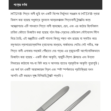
পণ্যের বর্ণনা
HTSY® পিত্ত নালী ছুরি হল একটি বিশেষ নির্ভুলতা সরঞ্জাম যা HTSY® দ্বারা
বিকাশ করা হয়েছে শুধুমাত্র ন্যূনতম আক্রমণাত্মক পিত্তনালী ট্র্যাক্টের জন্য
অস্ত্রোপচার এটি সাবধানে পিত্ত নালী ব্যবচ্ছেদ, ছেদ, এবং এর কঠোর ক্লিনিকাল
চাহিদা মেটাতে ডিজাইন করা হয়েছে গঠন উচ্চ-গ্রেডের মেডিকেল স্টেইনলেস স্টিল
দিয়ে তৈরি, এই যন্ত্রটিতে একটি পাতলা কিন্তু শক্ত খাদ রয়েছে যা স্লাইড করে
মসৃণভাবে ল্যাপারোস্কোপিক চ্যানেলের মাধ্যমে, সার্জনদের পেটের সেই গভীর, সরু
পিত্ত নালী এলাকায় সহজেই পৌঁছাতে দেয় গহ্বর এর হ্যান্ডেলটি আর্গোনোমিকভাবে
ডিজাইন করা হয়েছে - একটি বাঁকা আকৃতি, অ্যান্টি-স্লিপ টেক্সচার এবং উন্নত
লিভারের কাঠামো সহ-যা ফিট করে দ আপনার হাতের প্রাকৃতিক আকৃতি পুরোপুরি।
এর অর্থ হল একটি আরামদায়ক গ্রিপ এবং স্পষ্ট স্পর্শকাতর প্রতিক্রিয়া যখন
আপনি এটি করছেন সূক্ষ্ম বিলিয়ারি ট্র্যাক্ট পদ্ধতি।