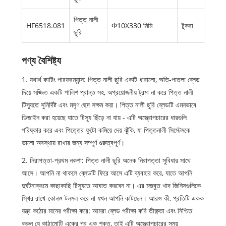
পিত্ত নালী
HF6518.081
Φ10X330 মিমি
টুকরা
ছুরি
পণ্য বৈশিষ্ট্য
1. যথার্থ কাটিং পারফরম্যান্স: পিত্ত নালী ছুরি একটি ধারালো, অতি-পাতলা ব্লেড
দিয়ে সজ্জিত একটি পালিশ প্রান্ত সহ, অপ্রয়োজনীয় ট্রমা না করে পিত্ত নালী
টিস্যুতে সুনির্দিষ্ট এবং মসৃণ ছেদ সক্ষম করা। পিত্ত নালী ছুরি ব্লেডটি এমনভাবে
ডিজাইন করা হয়েছে যাতে টিস্যু ছিঁড়ে না যায় - এটি অস্ত্রোপচারের ধারগুলি
পরিষ্কার করে এবং পিত্তের ফুটো কমিয়ে দেয় ঝুঁকি, যা পিত্তনালী সিস্টেমকে
ভালো অবস্থায় রাখার জন্য সম্পূর্ণ গুরুত্বপূর্ণ।
2. নিরাপত্তা-প্রথম নকশা: পিত্ত নালী ছুরি অনেক নিরাপত্তা সুবিধার সাথে
আসে। আপনি না থাকলে ব্লেডটি ফিরে আসে এটি ব্যবহার করে, যাতে আপনি
দুর্ঘটনাক্রমে কাছাকাছি টিস্যুতে আঘাত করবেন না। এর মজবুত খাদ জিনিসগুলিকে
স্থির রাখে-কোনও টলমল করে না যখন আপনি কাটছেন। আরও কী, প্রতিটি একক
যন্ত্র কঠোর মানের পরীক্ষা করে: আমরা ব্লেড পরীক্ষা করি তীক্ষ্ণতা এবং নিশ্চিত
করুন যে কাঠামোটি একের পর এক শক্ত, তাই এটি অস্ত্রোপচারের সময়