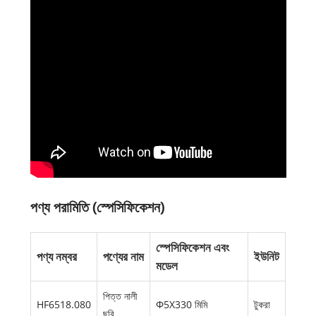
পণ্য পরামিতি (স্পেসিফিকেশন)
স্পেসিফিকেশন এবং
পণ্য নম্বর
পণ্যের নাম
ইউনিট
মডেল
পিত্ত নালী
HF6518.080
Φ5X330 মিমি
টুকরা
ছুরি