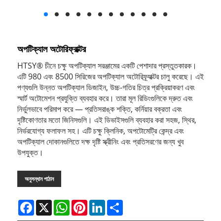
অপটিক্যাল অটোরিফ্রাক্টর
HTSY® চীনে চক্ষু অপটিক্যাল সরঞ্জামের একটি পেশাদার প্রস্তুতকারক।
এটি 980 এবং 8500 সিরিজের অপটিক্যাল অটোরিফ্র্যাক্টর চালু করেছে। এই
পণ্যগুলি উন্নত অপটিক্যাল ডিজাইন, উচ্চ-গতির চিত্র প্রক্রিয়াকরণ এবং
স্মার্ট অটোমেশন প্রযুক্তি ব্যবহার করে। তারা মূল রিডিংগুলিকে দ্রুত এবং
নির্ভুলভাবে পরিমাপ করে — প্রতিসরাঙ্ক শক্তি, কর্নিয়ার বক্রতা এবং
দৃষ্টিকোণতার মতো জিনিসগুলি। এই ডিভাইসগুলি ব্যবহার করা সহজ, স্থির,
নির্ভরযোগ্য ফলাফল সহ। এটি চক্ষু ক্লিনিক, অপটোমেট্রি কেন্দ্র এবং
অপটিক্যাল দোকানগুলিতে দক্ষ দৃষ্টি স্ক্রীনিং এবং প্রতিসরণের জন্য খুব
উপযুক্ত।
অনুসন্ধান পাঠান
Facebook
X
WhatsApp
Pinterest
LinkedIn
Share