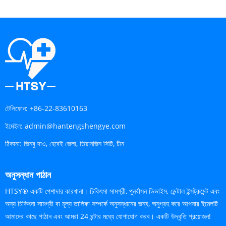
টেলিফোন:
+86-22-83610163
ইমেইল:
admin@hantengshengye.com
ঠিকানা:
জিনবু দাও, হেবেই জেলা, তিয়ানজিন সিটি, চীন
অনুসন্ধান পাঠান
HTSY® একটি পেশাদার কারখানা। চিকিৎসা সামগ্রী, পুনর্বাসন ডিভাইস, ডেন্টাল ইন্সট্রুমেন্ট এবং
অন্য চিকিৎসা সামগ্রী বা মূল্য তালিকা সম্পর্কে অনুসন্ধানের জন্য, অনুগ্রহ করে আপনার ইমেলটি
আমাদের কাছে পাঠান এবং আমরা 24 ঘন্টার মধ্যে যোগাযোগ করব। একটি উদ্ধৃতি প্রয়োজন!