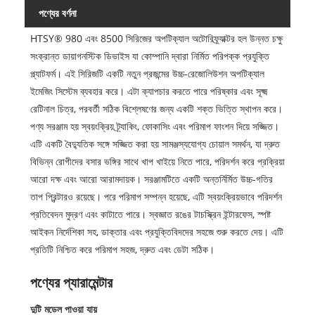
পণ্যের বর্ণনা
HTSY® 980 এবং 8500 সিরিজের অপটিক্যাল অটোরিফ্র্যাক্টর হল উন্নত চক্ষু
সংক্রান্ত ডায়াগনস্টিক ডিভাইস যা কোম্পানি দ্বারা নির্মিত পরিপক্ক প্রযুক্তি
প্ল্যাটফর্ম। এই সিরিজটি একটি নতুন প্রজন্মের উচ্চ-রেজোলিউশন অপটিক্যাল
ইমেজিং সিস্টেম ব্যবহার করে। এটা ক্যাপচার করতে পারে পরিষ্কার এবং সূক্ষ্ম
রেটিনাল চিত্র, পরবর্তী সঠিক বিশ্লেষণের জন্য একটি শক্ত ভিত্তি স্থাপন করে।
পণ্য সরঞ্জাম হয় স্বয়ংক্রিয় ট্র্যাকিং, ফোকাসিং এবং পরিমাপ ফাংশন দিয়ে সজ্জিত।
এটি একটি বৈদ্যুতিক সঙ্গে সজ্জিত করা হয় সামঞ্জস্যযোগ্য চোয়াল সমর্থন, যা দ্রুত
বিভিন্ন রোগীদের বসার ভঙ্গির সাথে খাপ খাইয়ে নিতে পারে, পরিদর্শন করে প্রক্রিয়া
আরো দক্ষ এবং আরো আরামদায়ক। সরঞ্জামটিতে একটি অন্তর্নির্মিত উচ্চ-গতির
তাপ প্রিন্টারও রয়েছে। পরে পরিমাপ সম্পন্ন হয়েছে, এটি স্বয়ংক্রিয়ভাবে পরিদর্শন
প্রতিবেদন মুদ্রণ এবং কাটাতে পারে। স্বজ্ঞাত রঙের টাচস্ক্রিন ইন্টারফেস, স্পষ্ট
আইকন নির্দেশিকা সহ, ডাক্তার এবং প্রযুক্তিবিদদের সহজে শুরু করতে দেয়। এটি
প্রতিটি নিশ্চিত করে পরিমাপ সহজ, দ্রুত এবং ডেটা সঠিক।
পণ্যের প্যারামেন্টার
দুটি মডেল পাওয়া যায়