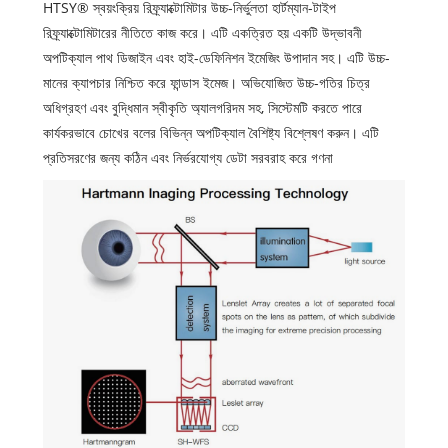
HTSY® স্বয়ংক্রিয় রিফ্র্যাক্টোমিটার উচ্চ-নির্ভুলতা হার্টম্যান-টাইপ
রিফ্র্যাক্টোমিটারের নীতিতে কাজ করে। এটি একত্রিত হয় একটি উদ্ভাবনী
অপটিক্যাল পাথ ডিজাইন এবং হাই-ডেফিনিশন ইমেজিং উপাদান সহ। এটি উচ্চ-
মানের ক্যাপচার নিশ্চিত করে ফান্ডাস ইমেজ। অভিযোজিত উচ্চ-গতির চিত্র
অধিগ্রহণ এবং বুদ্ধিমান স্বীকৃতি অ্যালগরিদম সহ, সিস্টেমটি করতে পারে
কার্যকরভাবে চোখের বলের বিভিন্ন অপটিক্যাল বৈশিষ্ট্য বিশ্লেষণ করুন। এটি
প্রতিসরণের জন্য কঠিন এবং নির্ভরযোগ্য ডেটা সরবরাহ করে গণনা