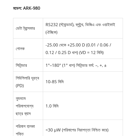
মডেল: ARK-980
RS232 (স্ট্যান্ডার্ড), ব্লুটুথ, ভিজিএ এবং ওয়াইফাই
ডেটা ট্রান্সফার
(ঐচ্ছিক)
-25.00 থেকে +25.00 D (0.01 / 0.06 /
গোলক
0.12 / 0.25 D ধাপ) (VD = 12 মিমি)
সিলিন্ডার
1°–180° (1° ধাপ) সিলিন্ডার ফর্ম: –, +, ±
পিউপিলারি দূরত্ব
10-85 মিমি
(PD)
ন্যূনতম
পরিমাপযোগ্য
1.0 মিমি
ছাত্র ব্যাস
পরিমাপ হালকা
<30 μW (পরিমাপের নিরাপত্তা নিশ্চিত করে)
শক্তি