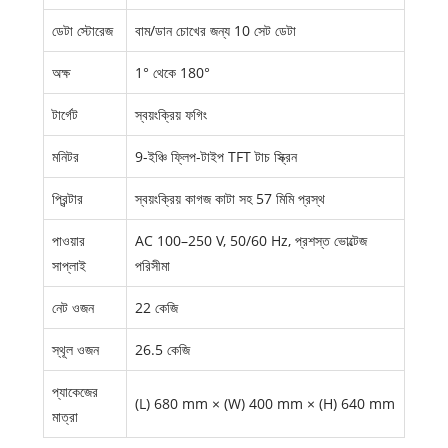
ডেটা স্টোরেজ
বাম/ডান চোখের জন্য 10 সেট ডেটা
অক্ষ
1° থেকে 180°
টার্গেট
স্বয়ংক্রিয় ফগিং
মনিটর
9-ইঞ্চি ফ্লিপ-টাইপ TFT টাচ স্ক্রিন
প্রিন্টার
স্বয়ংক্রিয় কাগজ কাটা সহ 57 মিমি প্রস্থ
পাওয়ার
AC 100–250 V, 50/60 Hz, প্রশস্ত ভোল্টেজ
সাপ্লাই
পরিসীমা
নেট ওজন
22 কেজি
স্থূল ওজন
26.5 কেজি
প্যাকেজের
(L) 680 mm × (W) 400 mm × (H) 640 mm
মাত্রা