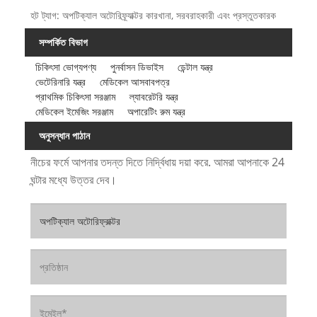
হট ট্যাগ: অপটিক্যাল অটোরিফ্র্যাক্টর কারখানা, সরবরাহকারী এবং প্রস্তুতকারক
সম্পর্কিত বিভাগ
চিকিৎসা ভোগ্যপণ্য
পুনর্বাসন ডিভাইস
ডেন্টাল যন্ত্র
ভেটেরিনারি যন্ত্র
মেডিকেল আসবাবপত্র
প্রাথমিক চিকিৎসা সরঞ্জাম
ল্যাবরেটরি যন্ত্র
মেডিকেল ইমেজিং সরঞ্জাম
অপারেটিং রুম যন্ত্র
অনুসন্ধান পাঠান
নীচের ফর্মে আপনার তদন্ত দিতে নির্দ্বিধায় দয়া করে. আমরা আপনাকে 24
ঘন্টার মধ্যে উত্তর দেব।