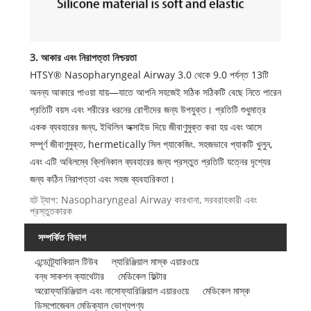
3. আকার এবং নিরাপত্তা নিশ্চয়তা
HTSY® Nasopharyngeal Airway 3.0 থেকে 9.0 পর্যন্ত 13টি
অনন্য আকারে পাওয়া যায়—যাতে আপনি সহজেই সঠিক সঠিকটি বেছে নিতে পারেন
প্রতিটি বয়স এবং শরীরের ধরনের রোগীদের জন্য উপযুক্ত। প্রতিটি শুধুমাত্র
একক ব্যবহারের জন্য, ইথিলিন অক্সাইড দিয়ে জীবাণুমুক্ত করা হয় এবং আসে
সম্পূর্ণ জীবাণুমুক্ত, hermetically সিল প্যাকেজিং. সহজভাবে প্যাকটি খুলুন,
এবং এটি অবিলম্বে ক্লিনিকাল ব্যবহারের জন্য প্রস্তুত প্রতিটি যত্নের দৃশ্যের
জন্য কঠিন নিরাপত্তা এবং সহজ ব্যবহারিকতা।
হট ট্যাগ: Nasopharyngeal Airway কারখানা, সরবরাহকারী এবং
প্রস্তুতকারক
সম্পর্কিত বিভাগ
এন্ডোট্র্যাকিয়াল টিউব
ল্যারিঞ্জিয়াল মাস্ক এয়ারওয়ে
বন্ধ সাকশন ক্যাথেটার
মেডিকেল ফিল্টার
অরোফ্যারিঞ্জিয়াল এবং নাসোফ্যারিঞ্জিয়াল এয়ারওয়ে
মেডিকেল মাস্ক
ডিসপোজেবল মেডিক্যাল ভোগ্যপণ্য