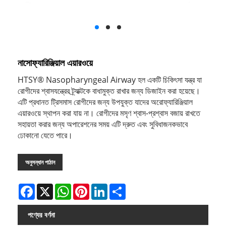
নাসোফ্যারিঞ্জিয়াল এয়ারওয়ে
HTSY® Nasopharyngeal Airway হল একটি চিকিৎসা যন্ত্র যা
রোগীদের শ্বাসযন্ত্রের ট্র্যাক্টকে বাধামুক্ত রাখার জন্য ডিজাইন করা হয়েছে।
এটি প্রধানত ট্রিসমাস রোগীদের জন্য উপযুক্ত যাদের অরোফ্যারিঞ্জিয়াল
এয়ারওয়ে স্থাপন করা যায় না। রোগীদের মসৃণ শ্বাস-প্রশ্বাস বজায় রাখতে
সহায়তা করার জন্য অপারেশনের সময় এটি দ্রুত এবং সুবিধাজনকভাবে
ঢোকানো যেতে পারে।
অনুসন্ধান পাঠান
Facebook
X
WhatsApp
Pinterest
LinkedIn
Share
পণ্যের বর্ণনা