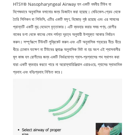
HTSY® Nasopharyngeal Airway হল একটি নমনীয় টিউব যা
বিশেষভাবে অনুনাসিক বসানোর জন্য ডিজাইন করা হয়েছে। মেডিকেল-গ্রেড থেকে
তৈরি সিলিকন বা পিভিসি, এটির একটি মসৃণ, বিজোড় পৃষ্ঠ রয়েছে এবং এর সামনের
প্রান্তটি একটি মৃদু বেভেলে বৃত্তাকার। এটি ব্যবহার করার সময় পণ্য, রোগীর
নাকের ডগা থেকে কানের লোব পর্যন্ত দূরত্ব অনুযায়ী উপযুক্ত আকার নির্বাচন
করুন। সম্পূর্ণরূপে টিউবটি লুব্রিকেট করুন এবং এটি অনুনাসিক গহ্বরের নীচে ধীরে
ধীরে ঢোকান যতক্ষণ না টিউবের ফ্ল্যাঞ্জ অনুনাসিক ফিট না হয় অংশ এই শ্বাসনালীর
মূল কাজ হল রোগীদের জন্য একটি নির্ভরযোগ্য শ্বাস-প্রশ্বাসের পথ স্থাপন করা
যারা একটি ব্যবহার করতে পারে না অরোফ্যারিঞ্জিয়াল এয়ারওয়ে, গ্যাসের স্বাভাবিক
প্রবাহ এবং বহিঃপ্রবাহ নিশ্চিত করে।