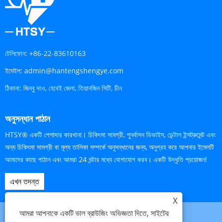
টেলিফোন:
+86-22-83610163
ইমেইল:
admin@hantengshengye.com
ঠিকানা:
জিনবু দাও, হেবেই জেলা, তিয়ানজিন সিটি, চীন
অনুসন্ধান পাঠান
HTSY® একটি পেশাদার কারখানা। চিকিৎসা সামগ্রী, পুনর্বাসন ডিভাইস, ডেন্টাল ইন্সট্রুমেন্ট এবং
অন্য চিকিৎসা সামগ্রী বা মূল্য তালিকা সম্পর্কে অনুসন্ধানের জন্য, অনুগ্রহ করে আপনার ইমেলটি
আমাদের কাছে পাঠান এবং আমরা 24 ঘন্টার মধ্যে যোগাযোগ করব। একটি উদ্ধৃতি প্রয়োজন!
এখন তদন্ত
X
আমরা আপনাকে একটি ভাল ব্রাউজিং অভিজ্ঞতা দিতে, সাইটের