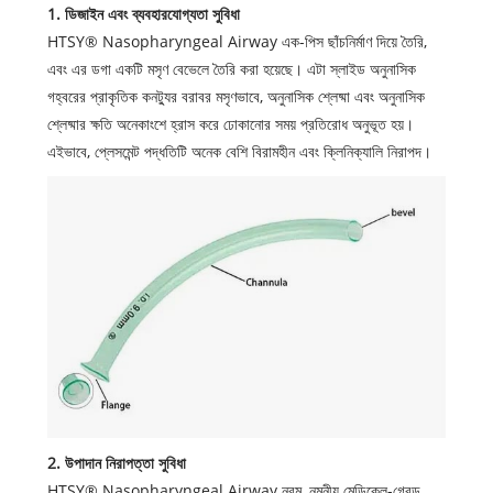
1. ডিজাইন এবং ব্যবহারযোগ্যতা সুবিধা
HTSY® Nasopharyngeal Airway এক-পিস ছাঁচনির্মাণ দিয়ে তৈরি,
এবং এর ডগা একটি মসৃণ বেভেলে তৈরি করা হয়েছে। এটা স্লাইড অনুনাসিক
গহ্বরের প্রাকৃতিক কনট্যুর বরাবর মসৃণভাবে, অনুনাসিক শ্লেষ্মা এবং অনুনাসিক
শ্লেষ্মার ক্ষতি অনেকাংশে হ্রাস করে ঢোকানোর সময় প্রতিরোধ অনুভূত হয়।
এইভাবে, প্লেসমেন্ট পদ্ধতিটি অনেক বেশি বিরামহীন এবং ক্লিনিক্যালি নিরাপদ।
2. উপাদান নিরাপত্তা সুবিধা
HTSY® Nasopharyngeal Airway নরম, নমনীয় মেডিকেল-গ্রেড