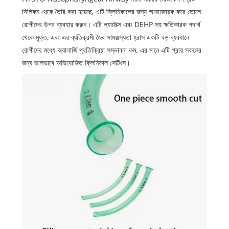
সিলিকন থেকে তৈরি করা হয়েছে, এটি ক্লিনিকালের জন্য আরামদায়ক করে তোলে
রোগীদের উপর ব্যবহার করুন। এটি ল্যাটেক্স এবং DEHP সহ ক্ষতিকারক পদার্থ
থেকে মুক্ত, এবং এর ব্যতিক্রমী জৈব সামঞ্জস্যতা হ্রাস একটি বড় ব্যবধানে
রোগীদের মধ্যে অ্যালার্জি প্রতিক্রিয়া সম্ভাবনা কম. এর মানে এটি প্রায় সকলের
জন্য ভালভাবে অভিযোজিত ক্লিনিকাল সেটিংস।