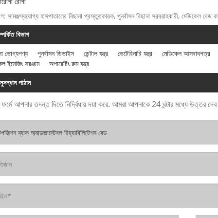
গীরোগী রোগী
যাগ: সামঞ্জস্যযোগ্য হাসপাতালের বিছানা প্রস্তুতকারক, পুনর্বাসন বিছানা সরবরাহকারী, মেডিকেল বেড 
ম্পর্কিত বিভাগ
সা ভোগ্যপণ্য
পুনর্বাসন ডিভাইস
ডেন্টাল যন্ত্র
ভেটেরিনারি যন্ত্র
মেডিকেল আসবাবপত্র
েল ইমেজিং সরঞ্জাম
অপারেটিং রুম যন্ত্র
নুসন্ধান পাঠান
 ফর্মে আপনার তদন্ত দিতে নির্দ্বিধায় দয়া করে. আমরা আপনাকে 24 ঘন্টার মধ্যে উত্তর দে