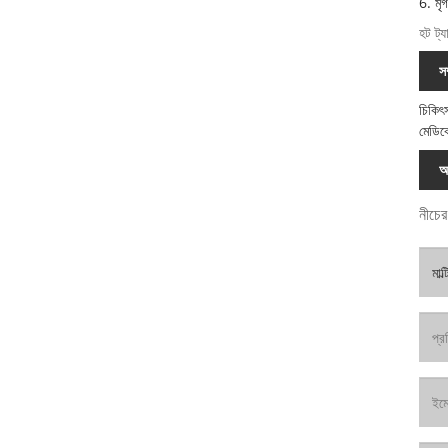
6. মৃ
হট ট্
স
চিকিৎ
মেডিক
অ
নীচের