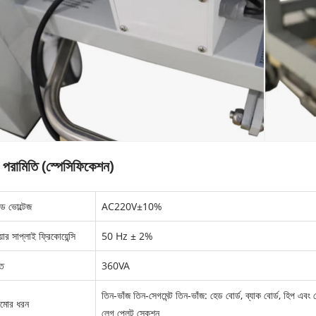
 পরামিতি (স্পেসিফিকেশন)
ড ভোল্টেজ
AC220V±10%
়ার সাপ্লাই ফ্রিকোয়েন্সি
50 Hz ± 2%
তি
360VA
তিন-ভাঁজ তিন-সেগমেন্ট তিন-ভাঁজ: হেড বোর্ড, ব্যাক বোর্ড, হিপ এব
ামোর ধরন
লেগ প্লেট সেকশন