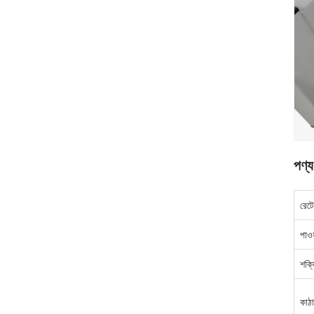
পণ্য
রেটে
পাওয
শক্
কাঠ