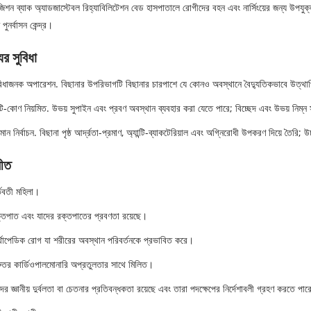
পজিশন ব্যাক অ্যাডজাস্টেবল রিহ্যাবিলিটেশন বেড হাসপাতালে রোগীদের বহন এবং নার্সিংয়ের জন্য উপযুক্ত
ুনর্বাসন কেন্দ্র।
ের সুবিধা
বিধাজনক অপারেশন. বিছানার উপরিভাগটি বিছানার চারপাশে যে কোনও অবস্থানে বৈদ্যুতিকভাবে উত্থ
্টি-কোণ নিয়মিত. উভয় সুপাইন এবং প্রবণ অবস্থান ব্যবহার করা যেতে পারে; বিচ্ছেদ এবং উভয় নিম্ন সম
মান নির্বাচন. বিছানা পৃষ্ঠ আর্দ্রতা-প্রমাণ, অ্যান্টি-ব্যাকটেরিয়াল এবং অগ্নিরোধী উপকরণ দিয়ে তৈর
রীত
্ভবতী মহিলা।
্তপাত এবং যাদের রক্তপাতের প্রবণতা রয়েছে।
থোপেডিক রোগ যা শরীরের অবস্থান পরিবর্তনকে প্রভাবিত করে।
রুতর কার্ডিওপালমোনারি অপ্রতুলতার সাথে মিলিত।
ের জ্ঞানীয় দুর্বলতা বা চেতনার প্রতিবন্ধকতা রয়েছে এবং তারা পদক্ষেপের নির্দেশাবলী গ্রহণ করতে পার