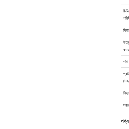
চিকি
পরিস
বিছ
উত্
কাজ
গতি
প্রত
(সহ
বিছ
সরঞ
পণ্য