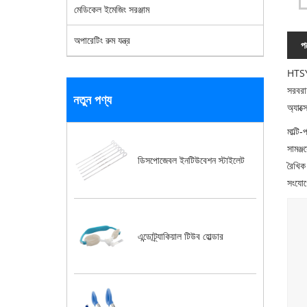
মেডিকেল ইমেজিং সরঞ্জাম
অপারেটিং রুম যন্ত্র
পণ
HTSY®
সরবরা
নতুন পণ্য
অ্যাক্
মাল্টি
সামঞ্জ
ডিসপোজেবল ইনটিউবেশন স্টাইলেট
রৈখিক 
সংযোগ
এন্ডোট্র্যাকিয়াল টিউব হোল্ডার