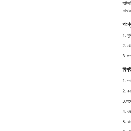
মাল্টি
আঘাত প
পণ্য
1. সু
2. মাল
3. গুণ
বিপ
1. গর
2. রক
3.অর্
4. গু
5. যাদ