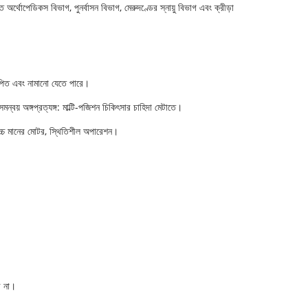
 অর্থোপেডিকস বিভাগ, পুনর্বাসন বিভাগ, মেরুদণ্ডের স্নায়ু বিভাগ এবং ক্রীড়া
াপিত এবং নামানো যেতে পারে।
ন্বয় অঙ্গপ্রত্যঙ্গ: মাল্টি-পজিশন চিকিৎসার চাহিদা মেটাতে।
ি; উচ্চ মানের মোটর, স্থিতিশীল অপারেশন।
ে না।