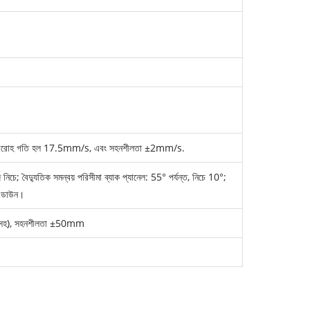
ক অবরোহ গতি হল 17.5mm/s, এবং সহনশীলতা ±2mm/s.
নিচে; বৈদ্যুতিক সমন্বয় পরিসীমা ব্যাক প্যানেল: 55° পর্যন্ত, নিচে 10°;
জ ডাউন।
সহ), সহনশীলতা ±50mm