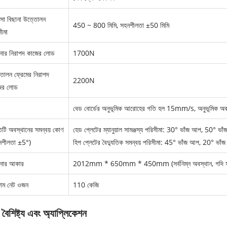
ত্সা বিছানা উত্তোলন
450 ~ 800 মিমি, সহনশীলতা ±50 মিমি
ীমা
ানার নিরাপদ কাজের লোড
1700N
তোলন ফ্রেমের নিরাপদ
2200N
ের লোড
বেড বোর্ডের অনুভূমিক আরোহের গতি হল 15mm/s, অনুভূমি
িটি অবস্থানের সমন্বয় কোণ
হেড প্লেটের ম্যানুয়াল সামঞ্জস্য পরিসীমা: 30° ভাঁজ আপ, 50° ভাঁজ 
নশীলতা ±5°)
হিপ প্লেটের বৈদ্যুতিক সমন্বয় পরিসীমা: 45° ভাঁজ আপ, 20° ভাঁ
ানার আকার
2012mm * 650mm * 450mm (সর্বনিম্ন অবস্থান, গদি 
্জাম নেট ওজন
110 কেজি
 বৈশিষ্ট্য এবং অ্যাপ্লিকেশন