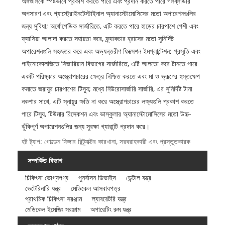
অঙ্গগুলিকে স্পষ্টভাবে প্রকাশ করতে পারে এবং প্রদান করতে পারে গলব্লাডার
অপসারণ এবং গ্যাস্ট্রোইনটেস্টাইনাল অ্যানাস্টোমোসিসের মতো অপারেশনগুলির
জন্য সুবিধা; অর্থোপেডিক সার্জারিতে, এটি করতে পারে হাড়ের চারপাশে পেশী এবং
ফ্যাসিয়া আলাদা করতে সহায়তা করে, ফ্র্যাকচার হ্রাসের মতো সুনির্দিষ্ট
অপারেশনগুলি সহজতর করে এবং অভ্যন্তরীণ ফিক্সেশন ইমপ্লান্টেশন; প্রসূতি এবং
গাইনোকোলজিতে সিজারিয়ান বিভাগের সার্জারিতে, এটি আলতো করে টানতে পারে
একটি পরিষ্কার অস্ত্রোপচারের ক্ষেত্র নিশ্চিত করতে এবং মা ও ভ্রূণের হস্তক্ষেপ
কমাতে জরায়ুর চারপাশের টিস্যু; মধ্যে নিউরোসার্জারি সার্জারি, এর সুনির্দিষ্ট টানা
নকশার সাথে, এটি স্নায়ুর ক্ষতি না করে অস্ত্রোপচারের লক্ষ্যগুলি প্রকাশ করতে
পারে টিস্যু, টিউমার রিসেকশন এবং ভাস্কুলার অ্যানাস্টোমোসিসের মতো উচ্চ-
ঝুঁকিপূর্ণ অপারেশনগুলির জন্য সুরক্ষা গ্যারান্টি প্রদান করে।
হট ট্যাগ: গোল্ডেন ফিঙ্গার রিট্র্যাক্টর কারখানা, সরবরাহকারী এবং প্রস্তুতকারক
সম্পর্কিত বিভাগ
চিকিৎসা ভোগ্যপণ্য
পুনর্বাসন ডিভাইস
ডেন্টাল যন্ত্র
ভেটেরিনারি যন্ত্র
মেডিকেল আসবাবপত্র
প্রাথমিক চিকিৎসা সরঞ্জাম
ল্যাবরেটরি যন্ত্র
মেডিকেল ইমেজিং সরঞ্জাম
অপারেটিং রুম যন্ত্র