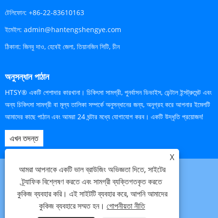
টেলিফোন:
+86-22-83610163
ইমেইল:
admin@hantengshengye.com
ঠিকানা:
জিনবু দাও, হেবেই জেলা, তিয়ানজিন সিটি, চীন
অনুসন্ধান পাঠান
HTSY® একটি পেশাদার কারখানা। চিকিৎসা সামগ্রী, পুনর্বাসন ডিভাইস, ডেন্টাল ইন্সট্রুমেন্ট এবং
অন্য চিকিৎসা সামগ্রী বা মূল্য তালিকা সম্পর্কে অনুসন্ধানের জন্য, অনুগ্রহ করে আপনার ইমেলটি
আমাদের কাছে পাঠান এবং আমরা 24 ঘন্টার মধ্যে যোগাযোগ করব। একটি উদ্ধৃতি প্রয়োজন!
এখন তদন্ত
X
আমরা আপনাকে একটি ভাল ব্রাউজিং অভিজ্ঞতা দিতে, সাইটের
ট্র্যাফিক বিশ্লেষণ করতে এবং সামগ্রী ব্যক্তিগতকৃত করতে
কুকিজ ব্যবহার করি। এই সাইটটি ব্যবহার করে, আপনি আমাদের
Links
Sitemap
RSS
XML
গোপনীয়তা নীতি
কুকিজ ব্যবহারে সম্মত হন।
গোপনীয়তা নীতি