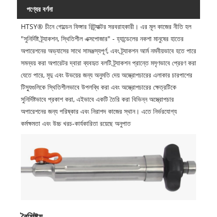
পণ্যের বর্ণনা
HTSY® চীনে গোল্ডেন ফিঙ্গার রিট্র্যাক্টর সরবরাহকারী। এর মূল কাজের নীতি হল
"সুনির্দিষ্ট ট্র্যাকশন, স্থিতিশীল এক্সপোজার" - হ্যান্ডেলের নকশা মানুষের হাতের
অপারেশনের অভ্যাসের সাথে সামঞ্জস্যপূর্ণ, এবং ট্র্যাকশন আর্ম নমনীয়ভাবে হতে পারে
সমন্বয় করা অপারেটর দ্বারা ব্যবহৃত বলটি ট্র্যাকশন প্রান্তে মসৃণভাবে প্রেরণ করা
যেতে পারে, মৃদু এবং উভয়ের জন্য অনুমতি দেয় অস্ত্রোপচারের এলাকার চারপাশের
টিস্যুগুলিকে স্থিতিশীলভাবে উপলব্ধি করা এবং অস্ত্রোপচারের ক্ষেত্রটিকে
সুনির্দিষ্টভাবে প্রকাশ করা, এইভাবে একটি তৈরি করা বিভিন্ন অস্ত্রোপচার
অপারেশনের জন্য পরিষ্কার এবং নিরাপদ কাজের স্থান। এতে নির্ভরযোগ্য
কর্মক্ষমতা এবং উচ্চ খরচ-কার্যকারিতা রয়েছে অনুপাত
বৈশিষ্ট্য