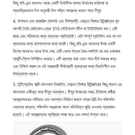
কিছু হাই-এন্ড মডেলও আছে একটি ইলাস্টিক বাফার টানানোর কাঠামো যা
স্বয়ংক্রিয়ভাবে টান অনুযায়ী টান শক্তি সামঞ্জস্য করতে পারে টিস্যু
4. উপাদান এবং কারুশিল্প টেকসই এবং দীর্ঘস্থায়ী: গোল্ডেন ফিঙ্গার রিট্র্যাক্টরের মূল
অংশটি তৈরি মেডিকেল-গ্রেড 316 স্টেইনলেস স্টীল বা টাইটানিয়াম খাদ। এটি
জারা এবং পরিধানের জন্য অত্যন্ত প্রতিরোধী। এটা সম্পূর্ণ প্রতিদিন এবং ঘন ঘন
ব্যবহারের জন্য হাসপাতালের জন্য যথেষ্ট। কিছু হাই-এন্ড মডেলের উপর একটি
বিশেষ আবরণও থাকে টানা শেষ, যেটি কেবল উন্নত জৈব-সঙ্গতিই নয় বরং চমৎকার
অ্যান্টি-স্লিপ বৈশিষ্ট্যও রয়েছে। এটি ব্যবহার করা যেতে পারে দীর্ঘ সময়ের জন্য
এবং নিশ্চিত করুন যে এই সরঞ্জামটি দীর্ঘমেয়াদী ব্যবহারের জন্য স্থিতিশীল এবং
নির্ভরযোগ্য থাকে।
5. ইন্টিগ্রেটেড মাল্টি-ফাংশনাল ডিজাইন: গোল্ডেন ফিঙ্গার রিট্র্যাক্টরের কিছু মডেল এর
ফাংশনকে একীভূত করে টিস্যু অবস্থান। টিস্যু টানানোর সময়, চিকিৎসা কর্মীরা
অস্ত্রোপচারের গভীরতা এবং অবস্থান নির্ধারণ করতে পারেন বিল্ট-ইন পজিশনিং
স্কেলের মাধ্যমে, পজিশনিং সরঞ্জামের সাথে অতিরিক্ত জুড়ি দেওয়ার প্রয়োজন
ছাড়াই। এই অস্ত্রোপচার প্রক্রিয়া সহজ করে এবং দক্ষতা উন্নত করে।