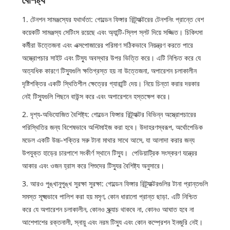
1. টেনশন সামঞ্জস্যের যথার্থতা: গোল্ডেন ফিঙ্গার রিট্র্যাক্টরের টেনশনিং প্রান্তে বেশ
কয়েকটি সামঞ্জস্য সেটিংস রয়েছে এবং অ্যান্টি-স্লিপ স্লট দিয়ে সজ্জিত। চিকিৎসা
কর্মীরা উত্তেজনা এবং এক্সপোজারের পরিমাণ সঠিকভাবে নিয়ন্ত্রণ করতে পারে
অস্ত্রোপচার সাইট এবং টিস্যু অবস্থার উপর ভিত্তি করে। এটি নিশ্চিত করে যে
অত্যধিক কারণে টিস্যুগুলি ক্ষতিগ্রস্ত হয় না উত্তেজনা, অপারেশন চলাকালীন
দৃষ্টিশক্তির একটি স্থিতিশীল ক্ষেত্রের গ্যারান্টি দেয়। নিয়ে চিন্তা করার দরকার
নেই টিস্যুগুলি পিছনে বাউন্স করে এবং অপারেশনে হস্তক্ষেপ করে।
2. দৃশ্য-অভিযোজিত বৈশিষ্ট্য: গোল্ডেন ফিঙ্গার রিট্র্যাক্টর বিভিন্ন অস্ত্রোপচারের
পরিস্থিতির জন্য বিশেষভাবে অপ্টিমাইজ করা হবে। উদাহরণস্বরূপ, অর্থোপেডিক
মডেল একটি উচ্চ-শক্তির সরু টানা মাথার সাথে আসে, যা আলাদা করার জন্য
উপযুক্ত হাড়ের চারপাশে সংকীর্ণ স্থানে টিস্যু। পেডিয়াট্রিক সংস্করণ যন্ত্রের
আকার এবং ওজন হ্রাস করে শিশুদের টিস্যুর বৈশিষ্ট্য অনুসারে।
3. আরও পুঙ্খানুপুঙ্খ সুরক্ষা সুরক্ষা: গোল্ডেন ফিঙ্গার রিট্র্যাক্টরগুলির টানা প্রান্তগুলি
সমস্ত সূক্ষ্মভাবে পালিশ করা হয় মসৃণ, কোন ধারালো প্রান্ত ছাড়া. এটি নিশ্চিত
করে যে অপারেশন চলাকালীন, কোনও স্ক্র্যাচ থাকবে না, কোনও আঘাত হবে না
আশেপাশের রক্তনালী, স্নায়ু এবং নরম টিস্যু এবং কোন কম্প্রেশন ইনজুরি নেই।