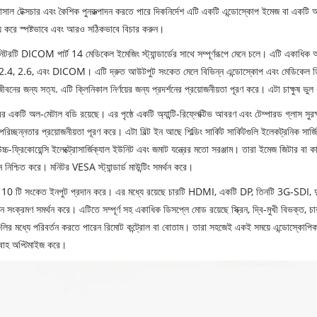
সাল টেক্সচার এবং কৈশিক পুনরুত্পাদন করতে পারে দিকনির্দেশ এটি একটি এন্ডোস্কোপ ইমেজ বা একটি
্য করে স্পষ্টভাবে এবং আরও সঠিকভাবে বিচার করুন।
িটরটি DICOM পার্ট 14 মেডিকেল ইমেজিং স্ট্যান্ডার্ডের সাথে সম্পূর্ণরূপে মেনে চলে। এটি একাধিক অ
2.4, 2.6, এবং DICOM। এটি দ্রুত আউটপুট সংকেত মেলে বিভিন্ন এন্ডোস্কোপ এবং মেডিকেল ডিভ
ীবনের জন্য সত্য. এটি ক্লিনিকাল নির্ণয়ের জন্য প্রদর্শনের প্রয়োজনীয়তা পূরণ করে। এটা চাক্ষুষ ভুল 
ের একটি অল-মেটাল বডি রয়েছে। এর পৃষ্ঠে একটি অ্যান্টি-রিফ্লেক্টিভ আবরণ এবং টেম্পারড গ্লাস 
পরিচ্ছন্নতার প্রয়োজনীয়তা পূরণ করে। এটা বিল্ট ইন আছে শিল্ডিং সার্কিট সার্কিটগুলি ইলেকট্রনিক সার
চ্চ-ফ্রিকোয়েন্সি ইলেক্ট্রোসার্জিক্যাল ইউনিট এবং জমাট যন্ত্রের মতো সরঞ্জাম। তারা ইমেজ জিটার বা ক
শন নিশ্চিত করে। মনিটর VESA স্ট্যান্ডার্ড মাউন্টিং সমর্থন করে।
 10 টি সংকেত ইনপুট প্রদান করে। এর মধ্যে রয়েছে চারটি HDMI, একটি DP, তিনটি 3G-SDI, 
ীন সংক্রমণ সমর্থন করে। এটিতে সম্পূর্ণ সহ একাধিক ডিসপ্লে মোড রয়েছে স্ক্রিন, দ্বি-মুখী বিভক্ত,
নগুলির মধ্যে পরিবর্তন করতে পারেন রিমোট কন্ট্রোল বা বোতাম। তারা সহজেই একই সময়ে এন্ডোস্কোপিক, আ
্রবাহ অপ্টিমাইজ করে।