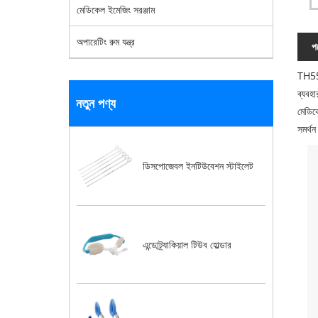
মেডিকেল ইমেজিং সরঞ্জাম
অপারেটিং রুম যন্ত্র
পণ
TH550
ব্যবহ
নতুন পণ্য
মেডিকে
সমর্থ
ডিসপোজেবল ইনটিউবেশন স্টাইলেট
এন্ডোট্র্যাকিয়াল টিউব হোল্ডার