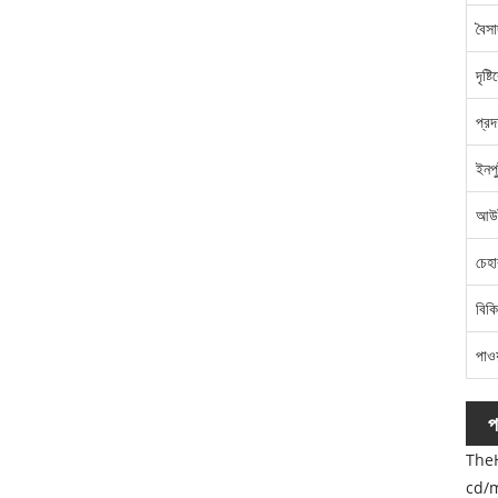
বৈসা
দৃষ্ট
প্রদ
ইনপ
আউট
চেহা
বিকি
পাওয
প
TheHT
cd/m²