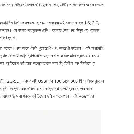
 অস্ত্রোপচার মাইক্রোস্কোপ ছবি হোক না কেন, মনিটর ডাক্তারদের আরও দেখতে
ন্তর্নির্মিত নির্বাচনযোগ্য আছে গামা বক্ররেখা এই বক্ররেখা হল 1.8, 2.0,
াইস। এর কালার স্যাচুরেশন বেশি। ত্বকের টোন এবং টিস্যু এর প্রজনন
ধারণা হ্রাস.
সুরক্ষা রয়েছে। এটা আছে একটি ধুলোরোধী এবং জলরোধী কাঠামো। এটি অপারেটিং
্জিক্যাল থেকে ইলেক্ট্রোম্যাগনেটিক হস্তক্ষেপকে কার্যকরভাবে প্রতিরোধ করতে
ালো প্রতিরোধ পর্দা তারা অস্ত্রোপচারের সময় স্থিতিশীল এবং নির্ভরযোগ্য
দুটি 12G-SDI, এবং একটি USB৷ এটা 100 থেকে 300 মিটার দীর্ঘ-দূরত্বের
 চার-মুখী বিভক্ত, এবং ছবিতে ছবি। ডাক্তাররা একটি ব্যবহার করে দ্রুত
ল্ট্রাসাউন্ড বা গুরুত্বপূর্ণ চিহ্নের ছবি দেখতে পারে। এই অস্ত্রোপচার