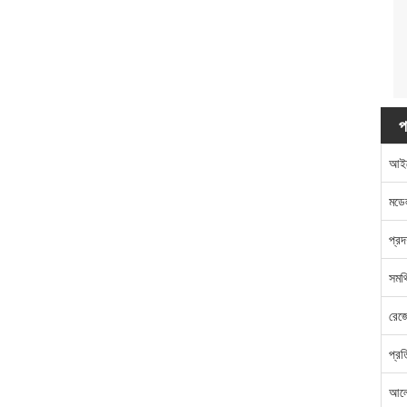
প
আই
মডে
প্রদ
সমর্
রেজ
প্রত
আলো