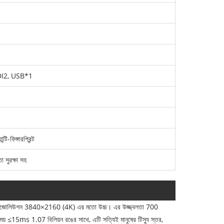
DI2, USB*1
্টি-ফিঙ্গারপ্রিন্ট
সুরক্ষা সহ
 রেজোলিউশন 3840×2160 (4K) এর মতো উচ্চ। এর উজ্জ্বলতা 700
় ≤15ms 1.07 বিলিয়ন রঙের সাথে, এটি সত্যিই মানুষের টিস্যু স্তর,