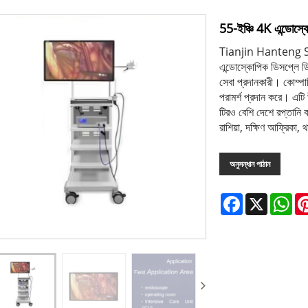
55-ইঞ্চি 4K এন্ডোস্
Tianjin Hanteng S
এন্ডোস্কোপিক ডিসপ্লে ডি
সেবা প্রদানকারী। কোম্পানি
পরামর্শ প্রদান করে। এট
টিরও বেশি দেশে রপ্তানি করা
রাশিয়া, দক্ষিণ আফ্রিকা
অনুসন্ধান পাঠান
Facebook
X
Wh