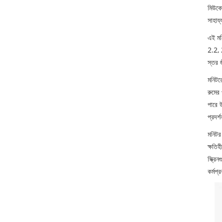
মিউকো
সাহায
এই মন
2.2, 
স্তর জ
মনিটর
রুমের 
পারে উ
প্রদর্
মনিটর
ক্ষতিহ
স্ক্রি
কর্মপ