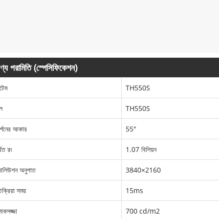
ণ্য পরামিতি (স্পেসিফিকেশন)
টেম
TH550S
ল
TH550S
র্শনের আকার
55"
থিত রং
1.07 বিলিয়ন
োলিউশন অনুপাত
3840×2160
িক্রিয়া সময়
15ms
কসজ্জা
700 cd/m2