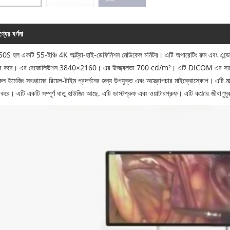
্যের বর্ণনা
S হল একটি 55-ইঞ্চি 4K আল্ট্রা-হাই-ডেফিনিশন মেডিকেল মনিটর। এটি অপারেটিং রুম এবং এন্ডোস্
ার করে। এর রেজোলিউশন 3840×2160। এর উজ্জ্বলতা 700 cd/m²। এটি DICOM এর সাথে দেখা কর
ল ইমেজিং সরঞ্জামের রিয়েল-টাইম প্রদর্শনের জন্য উপযুক্ত এবং অস্ত্রোপচার মাইক্রোস্কোপ। এটি মাল্টি
ন করে। এটি একটি সম্পূর্ণ ধাতু হাউজিং আছে. এটি ডাস্টপ্রুফ এবং ওয়াটারপ্রুফ। এটি কঠোর জীবাণুম