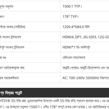
দৃশ্য অনুপাত
1500:1 TYP।
িকোণ
178° TYP।
র্শনের আকার (শারীরিক)
1209.4*684.0 মিমি
ুট সংকেত ইন্টারফেস
HDMI4, DP1, 3G-SDI3, 12G-S
পুট সংকেত ইন্টারফেস
HDMI*1 রিং আউটপুট
রা রঙ
মেডিকেল সাদা/কালো
রণ প্রতিরক্ষামূলক কাচ
অ্যান্টি-গ্লেয়ার, অ্যান্টি-রিফ্লেকশন এবং অ্যান
়ার প্রয়োজনীয়তা
AC: 100~240V, 50/60Hz নিরাপত্তা 
ণ্য বিক্রয় পয়েন্ট
SY® 55-ইঞ্চি 4K এন্ডোস্কোপিক ডিসপ্লে একটি 55-ইঞ্চি IPS প্যানেল ব্যবহার করে। এর
। এর বৈসাদৃশ্য অনুপাত 1500:1। এটির 178° সম্পূর্ণ দেখার কোণ রয়েছে। এর প্রতিক্রিয়ার সময