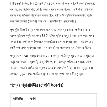
HTSY® নির্ভরযোগ্য 24-ঘন্টা / 72-ঘন্টা বন্ধ সাকশন ক্যাথেটারগুলি চীনে তৈরি
করা হয়েছে নিরাপদ থুতু চোষার জন্য বায়ুচলাচল রোগীদের। এটি জীবাণু বিচ্ছিন্ন
করার সময় যান্ত্রিক বায়ুচলাচল বজায় রাখে, তাই এটি ভেন্টিলেটর-সম্পর্কিত হ্রাস
করে নিউমোনিয়া (ভিএপি) ঝুঁকি এবং পরিচর্যাকারীর এক্সপোজার।
পুশ সুইচ ডিজাইন শ্বাস প্রশ্বাস রাখে এবং স্প্রে ব্যাক ছাড়া পরিষ্কার করে।
ডাবল সুইভেল কনুই এর জন্য 360-ডিগ্রি ঘূর্ণনের অনুমতি দেয় সহজ আন্দোলন।
স্বয়ংক্রিয় ফ্লাশিং কার্যকরভাবে ক্যাথেটারের ডগা পরিষ্কার করে। রঙ-কোডেড
পোর্ট অপারেশন পরিষ্কার করে. মাপ মাপসই প্রাপ্তবয়স্ক এবং শিশু রোগীদের।
পণ্য লাইনে 24H সংস্করণ এবং 72H সংস্করণগুলি পুশ সুইচ বা ডবল সুইভেল
কনুই সহ রয়েছে। স্বয়ংক্রিয় ফ্লাশিং প্রকার অশান্ত পরিস্কার চেম্বার যোগ
করুন. সবগুলোই মেডিকেল গ্রেডের উপকরণ থেকে তৈরি যা DEHP-মুক্ত এবং
ল্যাটেক্স-মুক্ত। PU প্রতিরক্ষামূলক হাতা স্তন্যপান সময় জীবাণু ব্লক.
পণ্যের প্যারামিটার (স্পেসিফিকেশন)
আইটেম
বর্ণনা