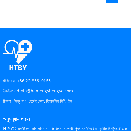
টেলিফোন:
+86-22-83610163
ইমেইল:
admin@hantengshengye.com
ঠিকানা:
জিনবু দাও, হেবেই জেলা, তিয়ানজিন সিটি, চীন
অনুসন্ধান পাঠান
HTSY® একটি পেশাদার কারখানা। চিকিৎসা সামগ্রী, পুনর্বাসন ডিভাইস, ডেন্টাল ইন্সট্রুমেন্ট এবং