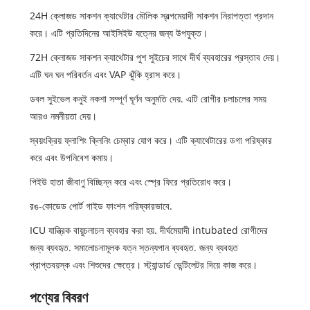
24H ক্লোজড সাকশন ক্যাথেটার মৌলিক স্বল্পমেয়াদী সাকশন নিরাপত্তা প্রদান
করে। এটি প্রতিদিনের আইসিইউ যত্নের জন্য উপযুক্ত।
72H ক্লোজড সাকশন ক্যাথেটার পুশ সুইচের সাথে দীর্ঘ ব্যবহারের প্রস্তাব দেয়।
এটি ঘন ঘন পরিবর্তন এবং VAP ঝুঁকি হ্রাস করে।
ডবল সুইভেল কনুই নকশা সম্পূর্ণ ঘূর্ণন অনুমতি দেয়. এটি রোগীর চলাচলের সময়
আরও নমনীয়তা দেয়।
স্বয়ংক্রিয় ফ্লাশিং ক্লিনিং চেম্বার যোগ করে। এটি ক্যাথেটারের ডগা পরিষ্কার
করে এবং উপনিবেশ কমায়।
পিইউ হাতা জীবাণু বিচ্ছিন্ন করে এবং স্প্রে ফিরে প্রতিরোধ করে।
রঙ-কোডেড পোর্ট গাইড ফাংশন পরিষ্কারভাবে.
ICU যান্ত্রিক বায়ুচলাচল ব্যবহার করা হয়. দীর্ঘমেয়াদী intubated রোগীদের
জন্য ব্যবহৃত. সমালোচনামূলক যত্ন স্তন্যপান ব্যবহৃত. জন্য ব্যবহৃত
প্রাপ্তবয়স্ক এবং শিশুদের ক্ষেত্রে। স্ট্যান্ডার্ড ভেন্টিলেটর দিয়ে কাজ করে।
পণ্যের বিবরণ