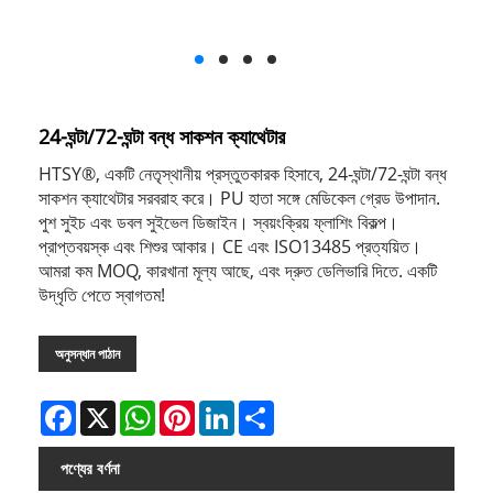
24-ঘন্টা/72-ঘন্টা বন্ধ সাকশন ক্যাথেটার
HTSY®, একটি নেতৃস্থানীয় প্রস্তুতকারক হিসাবে, 24-ঘন্টা/72-ঘন্টা বন্ধ
সাকশন ক্যাথেটার সরবরাহ করে। PU হাতা সঙ্গে মেডিকেল গ্রেড উপাদান.
পুশ সুইচ এবং ডবল সুইভেল ডিজাইন। স্বয়ংক্রিয় ফ্লাশিং বিকল্প।
প্রাপ্তবয়স্ক এবং শিশুর আকার। CE এবং ISO13485 প্রত্যয়িত।
আমরা কম MOQ, কারখানা মূল্য আছে, এবং দ্রুত ডেলিভারি দিতে. একটি
উদ্ধৃতি পেতে স্বাগতম!
অনুসন্ধান পাঠান
Facebook
X
WhatsApp
Pinterest
LinkedIn
Share
পণ্যের বর্ণনা