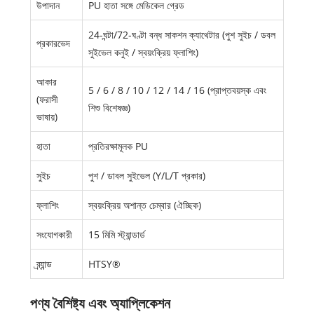
উপাদান
PU হাতা সঙ্গে মেডিকেল গ্রেড
24-ঘন্টা/72-ঘণ্টা বন্ধ সাকশন ক্যাথেটার (পুশ সুইচ / ডবল
প্রকারভেদ
সুইভেল কনুই / স্বয়ংক্রিয় ফ্লাশিং)
আকার
5 / 6 / 8 / 10 / 12 / 14 / 16 (প্রাপ্তবয়স্ক এবং
(ফরাসী
শিশু বিশেষজ্ঞ)
ভাষায়)
হাতা
প্রতিরক্ষামূলক PU
সুইচ
পুশ / ডাবল সুইভেল (Y/L/T প্রকার)
ফ্লাশিং
স্বয়ংক্রিয় অশান্ত চেম্বার (ঐচ্ছিক)
সংযোগকারী
15 মিমি স্ট্যান্ডার্ড
ব্র্যান্ড
HTSY®
পণ্য বৈশিষ্ট্য এবং অ্যাপ্লিকেশন