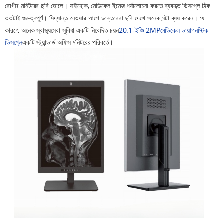
রোগীর মনিটরের ছবি তোলে। যাইহোক, মেডিকেল ইমেজ পর্যালোচনা করতে ব্যবহৃত ডিসপ্লে ঠিক
ততটাই গুরুত্বপূর্ণ। সিদ্ধান্ত নেওয়ার আগে ডাক্তাররা ছবি দেখে অনেক ঘন্টা ব্যয় করেন। যে
কারণে, অনেক স্বাস্থ্যসেবা সুবিধা একটি নিবেদিত চয়ন
20.1-ইঞ্চি 2MP
মেডিকেল ডায়াগনস্টিক
ডিসপ্লে
একটি স্ট্যান্ডার্ড অফিস মনিটরের পরিবর্তে।