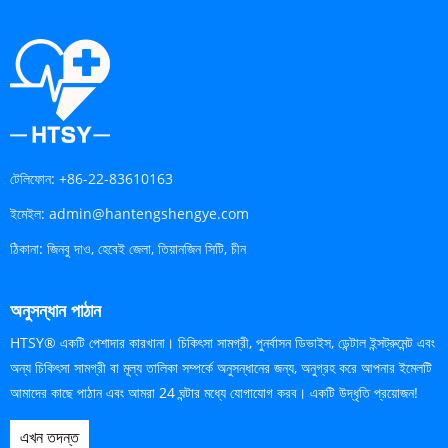
টেলিফোন:
+86-22-83610163
ইমেইল:
admin@hantengshengye.com
ঠিকানা:
জিনবু দাও, হেবেই জেলা, তিয়ানজিন সিটি, চীন
অনুসন্ধান পাঠান
HTSY® একটি পেশাদার কারখানা। চিকিৎসা সামগ্রী, পুনর্বাসন ডিভাইস, ডেন্টাল ইন্সট্রুমেন্ট এবং
অন্য চিকিৎসা সামগ্রী বা মূল্য তালিকা সম্পর্কে অনুসন্ধানের জন্য, অনুগ্রহ করে আপনার ইমেলটি
আমাদের কাছে পাঠান এবং আমরা 24 ঘন্টার মধ্যে যোগাযোগ করব। একটি উদ্ধৃতি প্রয়োজন!
এখন তদন্ত