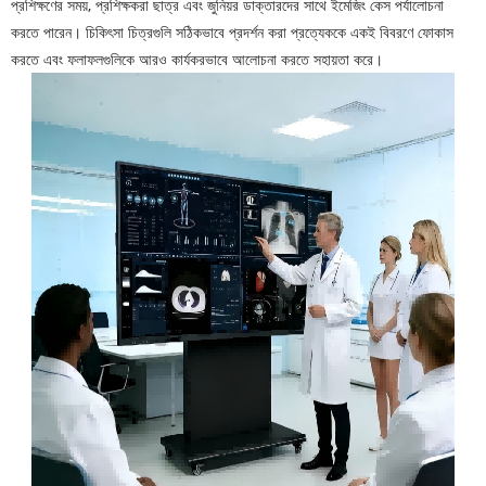
প্রশিক্ষণের সময়, প্রশিক্ষকরা ছাত্র এবং জুনিয়র ডাক্তারদের সাথে ইমেজিং কেস পর্যালোচনা
করতে পারেন। চিকিৎসা চিত্রগুলি সঠিকভাবে প্রদর্শন করা প্রত্যেককে একই বিবরণে ফোকাস
করতে এবং ফলাফলগুলিকে আরও কার্যকরভাবে আলোচনা করতে সহায়তা করে।