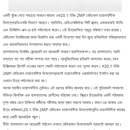
একটি খুঁজে পেতে সবচেয়ে সাধারণ জায়গা এক
20.1-ইঞ্চি 2MP মেডিকেল ডায়াগনস্টিক
ডিসপ্লে
রেডিওলজি বিভাগে আছেন। প্রতিদিন, রেডিওলজিস্টরা সিটি স্ক্যান, এমআরআই স্টাডি
এবং ডিজিটাল এক্স-রে ছবি পর্যালোচনা করেন। এই চিত্রগুলিতে প্রচুর পরিমাণে তথ্য রয়েছে।
মেডিকেল ইমেজিংয়ের জন্য ডিজাইন করা একটি ডিসপ্লে সারা দিন জুড়ে ছবিগুলিকে পরিষ্কারভাবে
এবং ধারাবাহিকভাবে উপস্থাপন করতে সাহায্য করে।
হাসপাতালের ইমেজিং কেন্দ্রগুলি হল আরেকটি সাধারণ অ্যাপ্লিকেশন। বড় হাসপাতালে, প্রতি
সপ্তাহে শত শত পরীক্ষা সম্পন্ন হতে পারে। প্রযুক্তিবিদরা ছবিগুলি আপলোড করেন, যখন
চিকিত্সকরা রিপোর্ট দেওয়ার আগে সেগুলি পর্যালোচনা করেন এবং তুলনা করেন। ক
20.1-ইঞ্চি
2MP মেডিকেল ডায়াগনস্টিক ডিসপ্লে
প্রায়শই ডায়াগনস্টিক ওয়ার্কস্টেশনে ইনস্টল করা হয়
যেখানে চিত্র পর্যালোচনা করা হয়।
অনেক স্বাধীন ডায়াগনস্টিক সেন্টারও এই ধরনের মনিটর ব্যবহার করে। এই সুবিধাগুলি সাধারণত
বিভিন্ন ক্লিনিক এবং হাসপাতালের রোগীদের পরিষেবা দেয়। স্ক্রিনে চিত্রগুলির একটি পরিষ্কার
দৃশ্য বজায় রেখে চিকিৎসা কর্মীদের পরীক্ষার মধ্যে দ্রুত সরানো দরকার। কারণ এর আকার এবং
চিত্র কর্মক্ষমতা,
20.1-ইঞ্চি 2MP মেডিকেল ডায়াগনস্টিক ডিসপ্লে
দৈনন্দিন ডায়গনিস্টিক কাজের
জন্য একটি ব্যবহারিক পছন্দ।
টিচিং হাসপাতাল হল আরেকটি পরিবেশ যেখানে মেডিক্যাল ডিসপ্লেগুলি প্রায়শই ব্যবহৃত হয়।