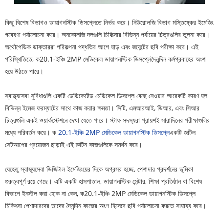
কিছু বিশেষ বিভাগও ডায়াগনস্টিক ডিসপ্লেতে নির্ভর করে। নিউরোলজি বিভাগ মস্তিষ্কের ইমেজিং
গবেষণা পর্যালোচনা করে। অনকোলজি দলগুলি চিকিত্সার বিভিন্ন পর্যায়ের চিত্রগুলির তুলনা করে।
অর্থোপেডিক ডাক্তাররা পরিকল্পনা পদ্ধতির আগে হাড় এবং জয়েন্টের ছবি পরীক্ষা করে। এই
পরিস্থিতিতে, ক
20.1-ইঞ্চি 2MP মেডিকেল ডায়াগনস্টিক ডিসপ্লে
দৈনন্দিন কর্মপ্রবাহের অংশ
হয়ে উঠতে পারে।
স্বাস্থ্যসেবা সুবিধাগুলি একটি ডেডিকেটেড মেডিকেল ডিসপ্লে বেছে নেওয়ার আরেকটি কারণ হল
বিভিন্ন ইমেজ ফরম্যাটের সাথে কাজ করার ক্ষমতা। সিটি, এমআরআই, ডিআর, এবং সিআর
চিত্রগুলি একই ওয়ার্কস্টেশনে দেখা যেতে পারে। স্টাফ সদস্যরা প্রায়শই সারাদিনের পরীক্ষাগুলির
মধ্যে পরিবর্তন করে। ক
20.1-ইঞ্চি 2MP মেডিকেল ডায়াগনস্টিক ডিসপ্লে
একটি জটিল
সেটআপের প্রয়োজন ছাড়াই এই রুটিন কাজগুলিকে সমর্থন করে।
যেহেতু স্বাস্থ্যসেবা ডিজিটাল ইমেজিংয়ের দিকে অগ্রসর হচ্ছে, পেশাদার প্রদর্শনের ভূমিকা
গুরুত্বপূর্ণ রয়ে গেছে। এটি একটি হাসপাতাল, ডায়াগনস্টিক সেন্টার, শিক্ষা প্রতিষ্ঠান বা বিশেষ
বিভাগে ইনস্টল করা হোক না কেন, ক
20.1-ইঞ্চি 2MP মেডিকেল ডায়াগনস্টিক ডিসপ্লে
চিকিৎসা পেশাদারদের তাদের দৈনন্দিন কাজের অংশ হিসেবে ছবি পর্যালোচনা করতে সাহায্য করে।