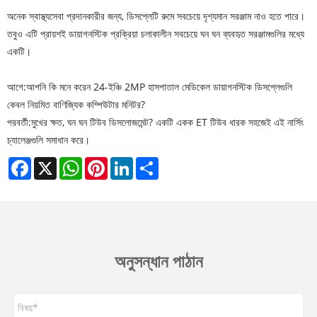
অনেক স্বাস্থ্যসেবা প্রদানকারীর জন্য, ডিসপ্লেটি রুমে সবচেয়ে দৃশ্যমান সরঞ্জাম নাও হতে পারে।
তবুও এটি প্রায়শই ডায়াগনস্টিক প্রক্রিয়া চলাকালীন সবচেয়ে ঘন ঘন ব্যবহৃত সরঞ্জামগুলির মধ্যে
একটি।
আগে:
আপনি কি মনে করেন 24-ইঞ্চি 2MP হাসপাতাল মেডিকেল ডায়াগনস্টিক ডিসপ্লেগুলি
কেবল নিয়মিত বাণিজ্যিক কম্পিউটার মনিটর?
পরবর্তী:
মুখের ক্ষত, ঘন ঘন টিউব ডিসলোজমেন্ট? একটি একক ET টিউব ধারক সহজেই এই নার্সিং
চ্যালেঞ্জগুলি সমাধান করে।
Facebook
X
WhatsApp
Pinterest
LinkedIn
Share
অনুসন্ধান পাঠান