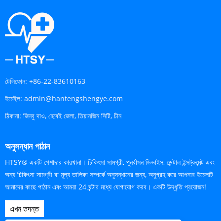
টেলিফোন:
+86-22-83610163
ইমেইল:
admin@hantengshengye.com
ঠিকানা:
জিনবু দাও, হেবেই জেলা, তিয়ানজিন সিটি, চীন
অনুসন্ধান পাঠান
HTSY® একটি পেশাদার কারখানা। চিকিৎসা সামগ্রী, পুনর্বাসন ডিভাইস, ডেন্টাল ইন্সট্রুমেন্ট এবং
অন্য চিকিৎসা সামগ্রী বা মূল্য তালিকা সম্পর্কে অনুসন্ধানের জন্য, অনুগ্রহ করে আপনার ইমেলটি
আমাদের কাছে পাঠান এবং আমরা 24 ঘন্টার মধ্যে যোগাযোগ করব। একটি উদ্ধৃতি প্রয়োজন!
এখন তদন্ত