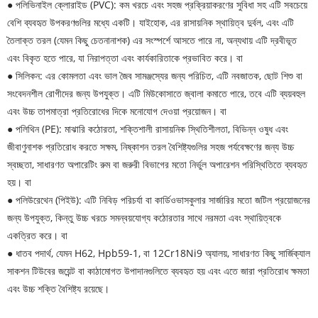
● পলিভিনাইল ক্লোরাইড (PVC): কম খরচে এবং সহজ প্রক্রিয়াকরণের সুবিধা সহ এটি সবচেয়ে
বেশি ব্যবহৃত উপকরণগুলির মধ্যে একটি। যাইহোক, এর রাসায়নিক স্থায়িত্ব দুর্বল, এবং এটি
তৈলাক্ত তরল (যেমন কিছু চেতনানাশক) এর সংস্পর্শে আসতে পারে না, অন্যথায় এটি দ্রবীভূত
এবং বিকৃত হতে পারে, যা নিরাপত্তা এবং কার্যকারিতাকে প্রভাবিত করে। বা
● সিলিকন: এর কোমলতা এবং ভাল জৈব সামঞ্জস্যের জন্য পরিচিত, এটি নবজাতক, ছোট শিশু বা
সংবেদনশীল রোগীদের জন্য উপযুক্ত। এটি মিউকোসাতে জ্বালা কমাতে পারে, তবে এটি ব্যয়বহুল
এবং উচ্চ তাপমাত্রা প্রতিরোধের দিকে মনোযোগ দেওয়া প্রয়োজন। বা
● পলিথিন (PE): মাঝারি কঠোরতা, শক্তিশালী রাসায়নিক স্থিতিশীলতা, বিভিন্ন ওষুধ এবং
জীবাণুনাশক প্রতিরোধ করতে সক্ষম, নিষ্কাশন তরল বৈশিষ্ট্যগুলির সহজ পর্যবেক্ষণের জন্য উচ্চ
স্বচ্ছতা, সাধারণত অপারেটিং রুম বা জরুরী বিভাগের মতো নির্ভুল অপারেশন পরিস্থিতিতে ব্যবহৃত
হয়। বা
● পলিউরেথেন (পিইউ): এটি নিবিড় পরিচর্যা বা কার্ডিওভাসকুলার সার্জারির মতো জটিল প্রয়োজনের
জন্য উপযুক্ত, কিন্তু উচ্চ খরচে সমন্বয়যোগ্য কঠোরতার সাথে নরমতা এবং স্থায়িত্বকে
একত্রিত করে। বা
● ধাতব পদার্থ, যেমন H62, Hpb59-1, বা 12Cr18Ni9 অ্যালয়, সাধারণত কিছু সার্জিক্যাল
সাকশন টিউবের জয়েন্ট বা কাঠামোগত উপাদানগুলিতে ব্যবহৃত হয় এবং এতে জারা প্রতিরোধ ক্ষমতা
এবং উচ্চ শক্তি বৈশিষ্ট্য রয়েছে।