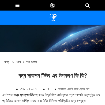
বাড়ি
>
খবর
>
শিল্প সংবাদ
বন্ধ সাকশন টিউব এর উপকরণ কি কি?
●
2025-12-09
●
9
●
আমাকে একটি বার্তা ছেড়ে দিন
এর উপকরণ
বন্ধ স্তন্যপান
টিউব
প্রধানত নিম্নলিখিত মেডিক্যাল গ্রেড সামগ্রী অন্তর্ভুক্ত করে,
প্রতিটিতে আলাদা বৈশিষ্ট্য রয়েছে এবং নির্দিষ্ট চিকিৎসা পরিস্থিতির জন্য উপযুক্ত: