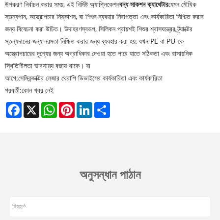
উপকরণ নির্বাচন করার সময়, এই নির্দিষ্ট অ্যাপ্লিকেশন
বন্ধ সাকশন ক্যাথেটার
যেমন মৌখিক
স্তন্যপান, অস্ত্রোপচার নিষ্কাশন, বা শিশুর ব্যবহার নিরাপত্তা এবং কার্যকারিতা নিশ্চিত করার
জন্য বিবেচনা করা উচিত। উদাহরণস্বরূপ, সিলিকন প্রায়শই শিশুর শ্বাসযন্ত্রের ট্র্যাক্টের
স্তন্যদানের জন্য নরমতা নিশ্চিত করার জন্য ব্যবহার করা হয়, যখন PE বা PU-কে
অস্ত্রোপচারের দৃশ্যের জন্য অগ্রাধিকার দেওয়া হতে পারে যাতে সঠিকতা এবং রাসায়নিক
স্থিতিশীলতা ভারসাম্য বজায় থাকে। বা
আগে:
সেমিকন্ডাক্টর লেজার থেরাপি ডিভাইসের কার্যকারিতা এবং কার্যকারিতা
পরবর্তী:
কোন খবর নেই
Facebook
X
WhatsApp
Pinterest
LinkedIn
Share
অনুসন্ধান পাঠান