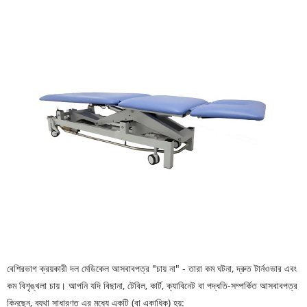
বেশিরভাগ ক্রয়কারী দল মেডিকেল আসবাবপত্র "চায় না" - তারা কম ঘটনা, দ্রুত টার্নওভার এবং
কম বিশৃঙ্খলা চায়। আপনি যদি বিছানা, টেবিল, কার্ট, ক্যাবিনেট বা পদ্ধতি-সম্পর্কিত আসবাবপত্র
কিনছেন, ব্যথা সাধারণত এর মধ্যে একটি (বা একাধিক) হয়: