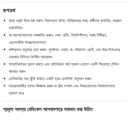
রূপরেখা
ব্যথা পয়েন্ট দিয়ে শুরু করুন: নিরাপত্তা ঘটনা, পরিষ্কারের সময়, কর্মীদের ক্লান্তি, সরঞ্জাম
ডাউনটাইম
অ-আলোচনাযোগ্য সংজ্ঞায়িত করুন: লোড রেটিং, স্থিতিশীলতা, সহজ নির্বীজন,
এরগোনমিক সামঞ্জস্যযোগ্যতা
কর্মপ্রবাহ অনুসারে চয়ন করুন: পুনর্বাসন, ওয়ার্ড, বা, বহিরাগত রোগী, এবং উচ্চ-টার্নওভার
এলাকায় বিভিন্ন বৈশিষ্ট্য প্রয়োজন
অগ্রাধিকারের তুলনা করতে এবং অতিরিক্ত অর্থ প্রদান এড়াতে একটি সিদ্ধান্ত টেবিল
ব্যবহার করুন
ডেলিভারির পরে ঝুঁকি কমাতে একটি ক্রয় চেকলিস্ট অনুসরণ করুন
সরবরাহকারীর প্রশ্ন জিজ্ঞাসা করুন যা বিল্ড গুণমান এবং বিক্রয়োত্তর নির্ভরযোগ্যতা
প্রকাশ করে
প্রকৃত সমস্যা মেডিকেল আসবাবপত্র সমাধান করা উচিত