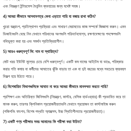
এবং নিয়ন্ত্রণ ইন্টারফেস দৈনন্দিন ব্যবহারের জন্য যথেষ্ট সহজ।
4) আমরা কীভাবে আসবাবপত্র কেনা এড়াতে পারি যা বজায় রাখা কঠিন?
খুচরা যন্ত্রাংশ, প্রতিস্থাপন প্রক্রিয়া এবং সাধারণ মেরামতের কাজ সম্পর্কে জিজ্ঞাসা করুন। এমন
ডিজাইনগুলি বেছে নিন যেখানে পরিধানের অংশগুলি পরিবর্তনযোগ্য, রক্ষণাবেক্ষণের পদক্ষেপগুলি
নথিভুক্ত করা হয় এবং সমর্থন প্রতিক্রিয়াশীল।
5) আরও গুরুত্বপূর্ণ কি: দাম বা স্থায়িত্ব?
মোট খরচ ইউনিট মূল্যের চেয়ে বেশি গুরুত্বপূর্ণ। একটি কম দামের আইটেম যা ভাঙে, পরিষ্কার
করার গতি কমায় বা কর্মীদের আঘাতের ঝুঁকি বাড়ায় তা এক বা দুই বছরের মধ্যে সবচেয়ে ব্যয়বহুল
বিকল্প হয়ে উঠতে পারে।
6) বিশেষায়িত বিভাগগুলিকে আঘাত না করে আমরা কীভাবে মানসম্মত করতে পারি?
প্রশিক্ষণ এবং অতিরিক্ত জিনিসগুলি (নিয়ন্ত্রণ, কাস্টর, বেসিক হার্ডওয়্যার) কী প্রভাবিত করে তা
মানক করুন, তারপর ক্লিনিকাল প্রয়োজনীয়তাগুলি যেখানে প্রয়োজন তা কাস্টমাইজ করুন
(পজিশনিং ফাংশন, বিশেষ পদ্ধতি অ্যাক্সেস, উচ্চ স্থিতিশীলতার প্রয়োজনীয়তা)।
7) একটি পণ্য পরীক্ষার সময় আমাদের কি পরীক্ষা করা উচিত?