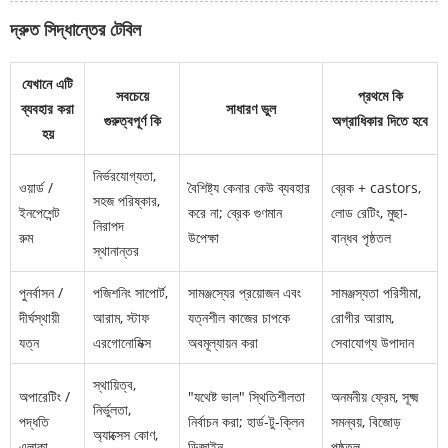
দ্রুত সিদ্ধান্তের টেবিল
যেখানে এটি
সবচেয়ে
প্রথমে কি
ব্যবহার করা
সাধারণ ভুল
গুরুত্বপূর্ণ কি
অগ্রাধিকার দিতে হবে
হয়
নির্ভরযোগ্যতা,
ওয়ার্ড /
বৈশিষ্ট্য কেনার কেউ ব্যবহার
ব্রেক + castors,
সহজ পরিষ্কার,
ইনপেশেন্ট
করে না; ব্রেক গুণমান
লোড রেটিং, মুছা-
নিরাপদ
রুম
উপেক্ষা
বান্ধব পৃষ্ঠতল
স্থানান্তর
পুনর্বাসন /
পজিশনিং সাপোর্ট,
সামঞ্জস্যের প্রয়োজন এবং
সামঞ্জস্যতা পরিসীমা,
দীর্ঘস্থায়ী
আরাম, স্টাফ
যত্নশীল কাজের চাপকে
রোগীর আরাম,
যত্ন
এরগোনোমিক্স
অবমূল্যায়ন করা
সেবাযোগ্য উপাদান
স্থায়িত্ব,
অপারেটিং /
"যথেষ্ট ভাল" স্থিতিশীলতা
অনমনীয় ফ্রেম, সূক্ষ্ম
নির্ভুলতা,
পদ্ধতি
নির্বাচন করা; হার্ড-টু-ক্লিন
সমন্বয়, বিজোড়
অ্যাক্সেস কোণ,
এলাকা
ডিজাইন
পৃষ্ঠতল