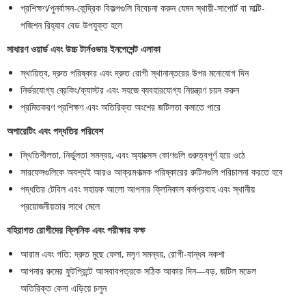
প্রশিক্ষণ/পুনর্বাসন-কেন্দ্রিক বিকল্পগুলি বিবেচনা করুন যেমন স্থায়ী-সাপোর্ট বা মাল্টি-
পজিশন রিহ্যাব বেড উপযুক্ত হলে
সাধারণ ওয়ার্ড এবং উচ্চ টার্নওভার ইনপেশেন্ট এলাকা
স্থায়িত্ব, দ্রুত পরিষ্কার এবং দ্রুত রোগী স্থানান্তরের উপর মনোযোগ দিন
নির্ভরযোগ্য ব্রেকিং/ক্যাস্টর এবং সহজে ব্যবহারযোগ্য নিয়ন্ত্রণ চয়ন করুন
প্রমিতকরণ প্রশিক্ষণ এবং অতিরিক্ত অংশের জটিলতা কমাতে পারে
অপারেটিং এবং পদ্ধতির পরিবেশ
স্থিতিশীলতা, নির্ভুলতা সমন্বয়, এবং অ্যাক্সেস কোণগুলি গুরুত্বপূর্ণ হয়ে ওঠে
সারফেসগুলিকে অবশ্যই আরও আক্রমণাত্মক পরিষ্কারের রুটিনগুলি পরিচালনা করতে হবে
পদ্ধতির টেবিল এবং সহায়ক আলো আপনার ক্লিনিকাল কর্মপ্রবাহ এবং স্থানীয়
প্রয়োজনীয়তার সাথে মেলে
বহিরাগত রোগীদের ক্লিনিক এবং পরীক্ষার কক্ষ
আরাম এবং গতি: দ্রুত মুছে ফেলা, মসৃণ সমন্বয়, রোগী-বান্ধব নকশা
আপনার রুমের ফুটপ্রিন্টে আসবাবপত্রকে সঠিক আকার দিন—বড়, জটিল মডেল
অতিরিক্ত কেনা এড়িয়ে চলুন