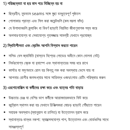
1) পরিচ্ছন্নতা যা ছয় মাস পরে বিচ্ছিন্ন হয় না
ছিদ্রহীন, ন্যূনতম seams সঙ্গে মুছা বন্ধুত্বপূর্ণ পৃষ্ঠতল
গোলাকার প্রান্ত এবং সিল করা জয়েন্টগুলি (কম ময়লা ফাঁদ)
যে উপাদানগুলি ক্র্যাকিং বা বিবর্ণ ছাড়াই নিয়মিত জীবাণুনাশক সহ্য করে
অপসারণযোগ্য বা সেবাযোগ্য গৃহসজ্জার সামগ্রী যেখানে প্রযোজ্য
2) স্থিতিশীলতা এবং ব্রেকিং আপনি বিশ্বাস করতে পারেন
সলিড বেস জ্যামিতি (বাস্তব বিশ্বের লোডের অধীনে কোন দোলনা নেই)
নির্ভরযোগ্য ব্রেক যা র‌্যাম্পে এবং স্থানান্তরের সময় ধরে রাখে
কাস্টর যা মসৃণভাবে রোল হয় কিন্তু লক করা অবস্থায় ভেসে যায় না
আপনার রোগীর জনসংখ্যার সাথে সারিবদ্ধ ওজন/লোড রেটিং পরিষ্কার করুন
3) এরগোনোমিক্স যা কর্মীদের রক্ষা করে এবং যত্নের গতি বাড়ায়
উচ্চতার রেঞ্জ যা বেশির ভাগ কর্মীকে আরামদায়কভাবে ফিট করে
কন্ট্রোল স্থাপন করা হয় যেখানে চিকিত্সকরা মোচড় ছাড়াই পৌঁছাতে পারেন
সহায়ক অবস্থান (ম্যানুয়াল বা চালিত) যা উত্তোলন হ্রাস করে
স্থানান্তর-বান্ধব নকশা: অ্যাক্সেসযোগ্য পাশ, উত্তোলন এবং বোর্ডগুলির সাথে
সামঞ্জস্যপূর্ণ