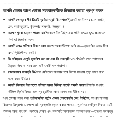
আপনি কেনার আগে কোনো সরবরাহকারীকে জিজ্ঞাসা করতে প্রশ্ন করুন
আপনি ক্ষেত্রের শীর্ষ তিনটি ব্যর্থতা পয়েন্ট কি দেখতে?
(আপনি সৎ উত্তর চান: কাস্টর,
রেল, অ্যাকচুয়েটর, গৃহসজ্জার সামগ্রী, নিয়ন্ত্রণ।)
কতক্ষণ খুচরা যন্ত্রাংশ পাওয়া যায়?
সাধারণ লিড টাইম এবং পার্টস মডেল জুড়ে মানসম্মত
কিনা তা জিজ্ঞাসা করুন।
আপনি লোড পরীক্ষার বিবরণ ভাগ করতে পারেন?
বিপণন দাবি নয়—ব্যবহারিক লোড সীমা
এবং স্থিতিশীলতা নোট।
কি পরিস্কার এজেন্ট সুপারিশ করা হয় এবং কি ওয়ারেন্টি voids?
যদি তারা স্পষ্টভাবে
উত্তর দিতে না পারে তবে এটি একটি লাল পতাকা।
রক্ষণাবেক্ষণ সময়সূচী কি?
ভাল মেডিকেল আসবাবপত্র বিশেষ সরঞ্জাম ছাড়া বজায় রাখা
সহজ হওয়া উচিত।
আপনি কিভাবে নিরাপত্তা বলিদান ছাড়া বিভিন্ন বাজেট সমর্থন করেন?
টিয়ারিং কখনই
মৌলিক স্থিতিশীলতা এবং স্বাস্থ্যবিধির সাথে আপস করা উচিত নয়।
যখন তোমার সাথে কথা হয়
তিয়ানজিন হান্টেং শেংয়ে টেকনোলজি কোং লিমিটেড
, আপনি আপনার
বিভাগের মিশ্রণের চারপাশে এই প্রশ্নগুলি ফ্রেম করতে পারেন—পুনর্বাসন-কেন্দ্রিক বিছানা, মাল্টি-
পজিশন নার্সিং সাপোর্ট, পদ্ধতির টেবিল এবং সম্পর্কিত ক্লিনিকাল আসবাবপত্র—তারপর সবকিছুর