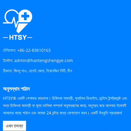
টেলিফোন:
+86-22-83610163
ইমেইল:
admin@hantengshengye.com
ঠিকানা:
জিনবু দাও, হেবেই জেলা, তিয়ানজিন সিটি, চীন
অনুসন্ধান পাঠান
HTSY® একটি পেশাদার কারখানা। চিকিৎসা সামগ্রী, পুনর্বাসন ডিভাইস, ডেন্টাল ইন্সট্রুমেন্ট এবং
অন্য চিকিৎসা সামগ্রী বা মূল্য তালিকা সম্পর্কে অনুসন্ধানের জন্য, অনুগ্রহ করে আপনার ইমেলটি
আমাদের কাছে পাঠান এবং আমরা 24 ঘন্টার মধ্যে যোগাযোগ করব। একটি উদ্ধৃতি প্রয়োজন!
এখন তদন্ত