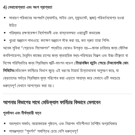
4) সেবাযোগ্যতা এবং অংশ প্রাপ্যতা
সাধারণ পরিধানের অংশগুলি (ক্যাস্টর, সাইড রেল, হ্যান্ডসেট, কব্জা) পরিবর্তনযোগ্য হওয়া
উচিত
পরিষ্কার রক্ষণাবেক্ষণ নির্দেশাবলী এবং বাস্তবসম্মত ওয়ারেন্টি কভারেজ
খুচরা যন্ত্রাংশ পাথওয়ে: কতক্ষণ যন্ত্রাংশ স্টক করা হয়, কত দ্রুত তারা শিপিং
অনেক সুবিধা "গ্রেডেড সিলেকশন" পদ্ধতির থেকেও উপকৃত হয়—মানক চাহিদার জন্য মৌলিক
কনফিগারেশন, দৈনন্দিন কাজের চাপের জন্য ব্যবহারিক মধ্য-পরিসরের বিকল্প এবং উচ্চ-তীক্ষ্ণতা বা
বিশেষ পরিস্থিতির জন্য প্রিমিয়াম মাল্টি-ফাংশন মডেল।
তিয়ানজিন হান্টেং শেংয়ে টেকনোলজি কোং
লিমিটেড
মেডিকেল ফার্নিচার বিভাগ জুড়ে এই ধরণের টায়ার্ড চিন্তাভাবনা অনুসরণ করে, যা
ক্রেতাদের সর্বত্র প্রিমিয়াম মূল্য পরিশোধ করা এড়াতে সাহায্য করে যেখানে এটি সবচেয়ে
গুরুত্বপূর্ণ যেখানে আপগ্রেড করা হয়।
আপনার বিভাগের সাথে মেডিক্যাল ফার্নিচার কিভাবে মেলাবেন
পুনর্বাসন এবং দীর্ঘস্থায়ী যত্ন
অবস্থান সমর্থন, আরামদায়ক পৃষ্ঠতল, এবং নিরাপদ গতিশীলতা বৈশিষ্ট্য অগ্রাধিকার
সামঞ্জস্যতা "সুদর্শন" সমাপ্তির চেয়ে বেশি গুরুত্বপূর্ণ