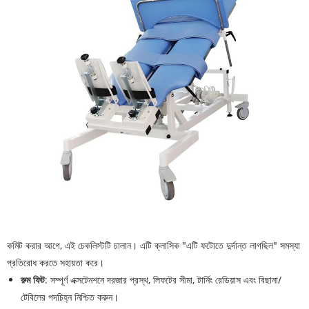
কমিট করার আগে, এই চেকলিস্টটি চালান। এটি ক্লাসিক "এটি ফটোতে দুর্দান্ত লাগছিল" সমস্যা
প্রতিরোধ করতে সহায়তা করে।
রুম ফিট
: সম্পূর্ণ এক্সটেনশনে দরজার প্রস্থ, লিফটের সীমা, টার্নিং রেডিয়াস এবং বিছানা/
টেবিলের পদচিহ্ন নিশ্চিত করুন।