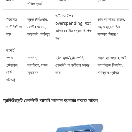
পরিচ্ছন্নতা
জটিলতা উপর
বহিরাগত
দ্রুত টার্নওভার,
ডান-আকারের মডেল,
overspending; ঘরের
রোগী/পরীক্ষা
রোগীর আরাম,
সহজে মুছা-ডাউন,
আকারের সীমাবদ্ধতা উপেক্ষা
কক্ষ
কমপ্যাক্ট পদচিহ্ন
স্বজ্ঞাত নিয়ন্ত্রণ
করা
সাপোর্ট
স্পেস
সংগঠন,
দুর্বল কব্জা/হ্যান্ডলগুলি;
শক্ত হার্ডওয়্যার, স্মার্ট
(স্টোরেজ,
স্থায়িত্ব, সহজ
লেআউট যা কর্মীদের মন্থর
কম্পার্টমেন্ট ডিজাইন,
নার্সিং
অ্যাক্সেস
করে
পরিষ্কার প্রান্ত
স্টেশন)
প্রকিউরমেন্ট চেকলিস্ট আপনি আসলে ব্যবহার করতে পারেন