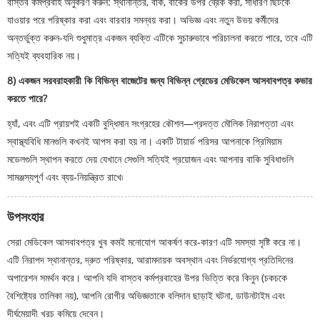
বাস্তব কর্মপ্রবাহ অনুকরণ করুন: স্থানান্তর, বাঁক, বাঁকের উপর ব্রেক করা, সাধারণ ছিটকে
যাওয়ার পরে পরিষ্কার করা এবং বারবার সমন্বয় করা। অভিজ্ঞ এবং নতুন উভয় কর্মীদের
অন্তর্ভুক্ত করুন-যদি শুধুমাত্র একজন ব্যক্তি এটিকে সুচারুভাবে পরিচালনা করতে পারে, তবে এটি
সত্যিই ব্যবহারিক নয়।
8) একজন সরবরাহকারী কি বিভিন্ন বাজেটের জন্য বিভিন্ন গ্রেডের মেডিকেল আসবাবপত্র কভার
করতে পারে?
হ্যাঁ, এবং এটি প্রায়শই একটি বুদ্ধিমান সংগ্রহের কৌশল—প্রদত্ত মৌলিক নিরাপত্তা এবং
স্বাস্থ্যবিধি মানগুলি কখনই আপস করা হয় না। একটি টায়ার্ড পরিসর আপনাকে প্রিমিয়াম
মডেলগুলি স্থাপন করতে দেয় যেখানে সেগুলি সত্যিই প্রয়োজন এবং আপনার বাকি সুবিধাগুলি
সামঞ্জস্যপূর্ণ এবং ব্যয়-নিয়ন্ত্রিত রাখে৷
উপসংহার
সেরা মেডিকেল আসবাবপত্র খুব কমই মনোযোগ আকর্ষণ করে-কারণ এটি সমস্যা সৃষ্টি করে না।
এটি নিরাপদ স্থানান্তর, দ্রুত পরিষ্কার, আরামদায়ক অবস্থান এবং নির্ভরযোগ্য প্রতিদিনের
অপারেশন সমর্থন করে। আপনি যদি বাস্তব কর্মপ্রবাহের উপর ভিত্তি করে কিনুন (চকচকে
বৈশিষ্ট্যের তালিকা নয়), আপনি রোগীর অভিজ্ঞতাকে বলিদান ছাড়াই ঘটনা, ডাউনটাইম এবং
দীর্ঘমেয়াদী খরচ কমিয়ে দেবেন।