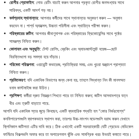
রোগীর প্রোফাইল
: লোড রেটিং যাচাই করুন আপনার প্রকৃত রোগীর জনসংখ্যার সাথে
সারিবদ্ধ, একটি আদর্শ গড় নয়।
কর্মপ্রবাহ স্থানান্তর
: আপনার কর্মীদের সাথে স্থানান্তর অনুকরণ করুন — অনুমান
করবেন না। পার্শ্ব অ্যাক্সেস, উচ্চতা পরিসীমা এবং স্থায়িত্ব পরীক্ষা করুন।
পরিষ্কারের রুটিন
: আপনার জীবাণুনাশক এবং পরিষ্কারের ফ্রিকোয়েন্সির সাথে পৃষ্ঠের
সামঞ্জস্য নিশ্চিত করুন।
কোলাহল এবং অনুভূতি
: টেস্ট রোলিং, ব্রেকিং এবং অ্যাডজাস্টমেন্ট নয়েজ—ছোট
বিরক্তিগুলো বড় সমস্যা হয়ে দাঁড়ায়।
পরিষেবা পরিকল্পনা
: ওয়ারেন্টি কভারেজ, প্রতিক্রিয়া সময়, এবং খুচরা যন্ত্রাংশ প্রাপ্যতা
নিশ্চিত করুন।
প্রমিতকরণ
: যদি একাধিক বিভাগের জন্য কেনা হয়, তাহলে সিদ্ধান্ত নিন কী মানসম্মত
বনাম কাস্টমাইজ করা উচিত।
প্রশিক্ষণ
: কর্মীরা দ্রুত নিয়ন্ত্রণ শিখতে পারে তা নিশ্চিত করুন; জটিল আসবাবপত্র যত্ন
ধীর এবং ত্রুটি বাড়াতে পারে.
আপনি যদি একাধিক স্তর জুড়ে কিনছেন, একটি ব্যবহারিক পদ্ধতি হল "কোর নির্ভরযোগ্য"
কনফিগারেশনগুলি ব্যাপকভাবে স্থাপন করা, তারপর উচ্চ-ফাংশন মডেলগুলি বরাদ্দ করুন যেখানে
ক্লিনিকাল জটিলতা এটির দাবি করে। ঠিক এখানেই একটি সরবরাহকারী যেটি গ্রেডেড মেডিকেল
ফার্নিচার বিকল্পগুলি অফার করে তা অপারেশনাল ঝুঁকি এবং সামগ্রিক খরচ উভয়ই কমাতে পারে।