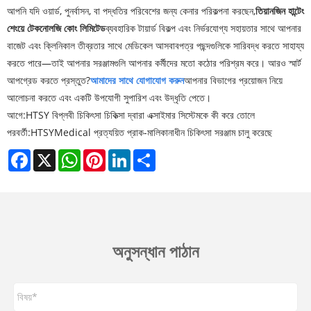
আপনি যদি ওয়ার্ড, পুনর্বাসন, বা পদ্ধতির পরিবেশের জন্য কেনার পরিকল্পনা করছেন,
তিয়ানজিন হান্টেং
শেংয়ে টেকনোলজি কোং লিমিটেড
ব্যবহারিক টায়ার্ড বিকল্প এবং নির্ভরযোগ্য সহায়তার সাথে আপনার
বাজেট এবং ক্লিনিকাল তীব্রতার সাথে মেডিকেল আসবাবপত্র পছন্দগুলিকে সারিবদ্ধ করতে সাহায্য
করতে পারে—তাই আপনার সরঞ্জামগুলি আপনার কর্মীদের মতো কঠোর পরিশ্রম করে। আরও স্মার্ট
আপগ্রেড করতে প্রস্তুত?
আমাদের সাথে যোগাযোগ করুন
আপনার বিভাগের প্রয়োজন নিয়ে
আলোচনা করতে এবং একটি উপযোগী সুপারিশ এবং উদ্ধৃতি পেতে।
আগে:
HTSY বিপ্লবী চিকিৎসা চিকিত্সা দ্বারা এক্সাইমার সিস্টেমকে কী করে তোলে
পরবর্তী:
HTSYMedical প্রত্যয়িত প্রাক-মালিকানাধীন চিকিৎসা সরঞ্জাম চালু করেছে
Facebook
X
WhatsApp
Pinterest
LinkedIn
Share
অনুসন্ধান পাঠান