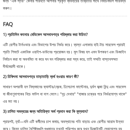
জন্য "এক স্তর" কেনার পরিবর্তে আপনার প্রকৃত ব্যবহারের তীব্রতার সাথে নির্বাচনগুলি সারিবদ্ধ
করুন।
FAQ
1) প্রতিদিন কতবার মেডিকেল আসবাবপত্র পরিষ্কার করা উচিত?
এটি রোগীর টার্নওভার এবং বিভাগের উপর নির্ভর করে। ব্যস্ত এলাকায় হাই-টাচ সারফেস প্রায়ই
প্রতি শিফটে একাধিক ওয়াইপ-ডাউনের প্রয়োজন হয়। মূল বিষয় হল এমন উপকরণ এবং ডিজাইন
নির্বাচন করা যা অবনমিত না করে ঘন ঘন পরিষ্কার করা সহ্য করে, তাই সম্মতি বাস্তবসম্মত
দীর্ঘমেয়াদী থাকে।
2) চিকিৎসা আসবাবপত্র তাড়াতাড়ি ব্যর্থ হওয়ার কারণ কী?
সাধারণ অপরাধী হল নিম্নমানের ক্যাস্টর/ব্রেক, ঢিলেঢালা ফাস্টেনার, দুর্বল কব্জা বিন্দু এবং সারফেস
যা জীবাণুনাশকের নিচে ফাটল বা দাগ ফেলে। "দৃঢ় দেখায়" "হাজার চক্রের পরে নির্ভরযোগ্য থাকে"
এর মত নয়।
3) চালিত সমন্বয়ের জন্য অতিরিক্ত অর্থ প্রদান করা কি মূল্যবান?
প্রায়শই, হ্যাঁ—যদি এটি কর্মীদের চাপ কমায়, অবস্থানের গতি বাড়ায় এবং রোগীর আরাম উন্নত
করে। কিন্তু চালিত বৈশিষ্ট্যগুলি শুধুমাত্র তখনই পরিশোধ করে যখন ডিজাইনটি সেবাযোগ্য হয়