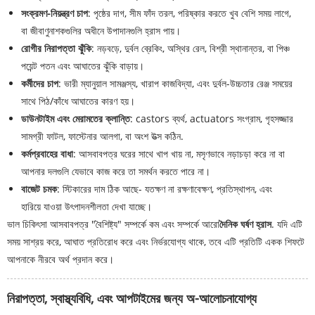
সংক্রমণ-নিয়ন্ত্রণ চাপ
: পৃষ্ঠের দাগ, সীম ফাঁদ তরল, পরিষ্কার করতে খুব বেশি সময় লাগে,
বা জীবাণুনাশকগুলির অধীনে উপাদানগুলি হ্রাস পায়।
রোগীর নিরাপত্তা ঝুঁকি
: নড়বড়ে, দুর্বল ব্রেকিং, অস্থির রেল, বিশ্রী স্থানান্তর, বা পিঞ্চ
পয়েন্ট পতন এবং আঘাতের ঝুঁকি বাড়ায়।
কর্মীদের চাপ
: ভারী ম্যানুয়াল সামঞ্জস্য, খারাপ কাজবিদ্যা, এবং দুর্বল-উচ্চতার রেঞ্জ সময়ের
সাথে পিঠ/কাঁধে আঘাতের কারণ হয়।
ডাউনটাইম এবং মেরামতের ক্লান্তি
: castors ব্যর্থ, actuators সংগ্রাম, গৃহসজ্জার
সামগ্রী ফাটল, ফাস্টেনার আলগা, বা অংশ উত্স কঠিন.
কর্মপ্রবাহের বাধা
: আসবাবপত্র ঘরের সাথে খাপ খায় না, মসৃণভাবে নড়াচড়া করে না বা
আপনার দলগুলি যেভাবে কাজ করে তা সমর্থন করতে পারে না।
বাজেট চমক
: স্টিকারের দাম ঠিক আছে- যতক্ষণ না রক্ষণাবেক্ষণ, প্রতিস্থাপন, এবং
হারিয়ে যাওয়া উৎপাদনশীলতা দেখা যাচ্ছে।
ভাল চিকিৎসা আসবাবপত্র "বৈশিষ্ট্য" সম্পর্কে কম এবং সম্পর্কে আরো
দৈনিক ঘর্ষণ হ্রাস
. যদি এটি
সময় সাশ্রয় করে, আঘাত প্রতিরোধ করে এবং নির্ভরযোগ্য থাকে, তবে এটি প্রতিটি একক শিফটে
আপনাকে নীরবে অর্থ প্রদান করে।
নিরাপত্তা, স্বাস্থ্যবিধি, এবং আপটাইমের জন্য অ-আলোচনাযোগ্য